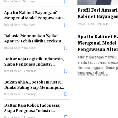
Digadaikan?
Redaksi Daerah
7 hours ago
Profil Feri Amsar
Apa Itu Kabinet Bayangan?
Kabinet Bayangan
Mengenal Model Pengawasan
Alternatif Pemerintah
Redaksi Daerah
5 hours ago
Redaksi Daerah
8 hours ago
Rahasia Menemukan 'Spike'
Apa Itu Kabinet 
Agar CV Lebih Dilirik Perekrut
Mengenal Model
Menurut Bos Meta
Redaksi Daerah
9 hours ago
Pengawasan Alter
Pemerintah
Kabinet Bayangan memicu d
Daftar Raja Logistik Indonesia,
efektivitas birokrasi, merit
Siapa Penguasa Industri
efisiensi anggaran. Simak 
Pengiriman Terbesar?
Redaksi Daerah
11 hours ago
lengkapnya di sini.
Redaksi Daerah
8 hours ago
Bukan Ahli AI, Sosok Ini Justru
Dinilai Paling Siap Memimpin
Era Kecerdasan Buatan
Redaksi Daerah
12 hours ago
Daftar Raja Rokok Indonesia,
Siapa Penguasa Industri
Tembakau Nasional?
Redaksi Daerah
14 hours ago