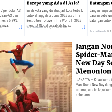
Berapa yang Ada di Asia?
Batangan 
7 per dolar AS
Inilah kota yang disebut jadi kota terbaik
Jangan langsung
k Iran-AS dan
untuk ditinggali di dunia 2026 atau The
cara ini sebel
nesia 5,29%.
Best Cities To Live In The World In 2026
batangan untuk 
eknya.
menurut Global Liveability Index.
6PM
Redaksi Daerah
06 Aug 2026 - 06:19PM
Redaksi Daerah
06 A
Jangan No
Spider-Ma
New Day S
Menonton 6
JAKARTA — Kalau kamu in
Man: Brand New Day deng
optimal, ada baiknya ka
sebelumn