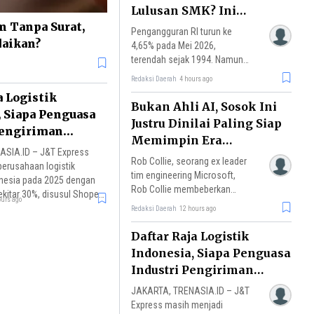
Lulusan SMK? Ini
n Tanpa Surat,
Faktanya
Pengangguran RI turun ke
daikan?
4,65% pada Mei 2026,
terendah sejak 1994. Namun
lulusan SMK masih mencatat
Redaksi Daerah
4 hours ago
TPT tertinggi. Simak penyebab
a Logistik
dan datanya.
Bukan Ahli AI, Sosok Ini
, Siapa Penguasa
Justru Dinilai Paling Siap
Pengiriman
Memimpin Era
SIA.ID – J&T Express
Kecerdasan Buatan
Rob Collie, seorang ex leader
erusahaan logistik
tim engineering Microsoft,
onesia pada 2025 dengan
Rob Collie membeberkan
kitar 30%, disusul Shopee
ours ago
siapa yang akan ia pilih untuk
Redaksi Daerah
12 hours ago
memimpin perusahaan di era
kecerdasan buatan (AI)
Daftar Raja Logistik
seperti sekarang.
Indonesia, Siapa Penguasa
Industri Pengiriman
Terbesar?
JAKARTA, TRENASIA.ID – J&T
Express masih menjadi