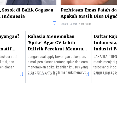
i, Sosok di Balik Gagasan
Perhiasan Emas Patah da
 Indonesia
Apakah Masih Bisa Diga
Redaksi Daerah
7 hours ago
Bayangan?
Rahasia Menemukan
Daftar Raj
'Spike' Agar CV Lebih
Indonesia
natif
Dilirik Perekrut Menurut
Industri 
Bos Meta
Terbesar?
iskusi soal
Jangan asal apply lowongan pekerjaan,
JAKARTA, TRENA
okrasi, dan
simak penjelasan tentang spike dan cara
masih menjadi p
penjelasan
menemukan spike, keahlian khusus yang
terbesar di Ind
bisa bikin CV-mu lebih menarik menurut
pangsa pasar se
Redaksi Daerah
9 hours ago
Redaksi Daerah
11 h
bos Meta hingga bos Shopify.
Expres