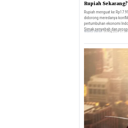
Rupiah Sekarang?
Rupiah menguat ke Rp17.91
didorong meredanya konfli
pertumbuhan ekonomi Indo
Simak penyebab dan prosp
Redaksi Daerah
06 Aug 2026 - 07:5