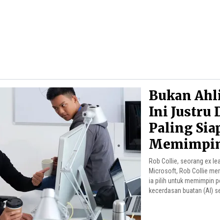
Bukan Ahli
Ini Justru 
Paling Sia
Memimpin
Kecerdasa
Rob Collie, seorang ex le
Microsoft, Rob Collie m
ia pilih untuk memimpin p
kecerdasan buatan (AI) se