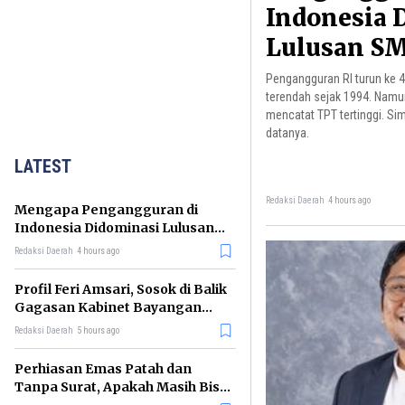
Indonesia 
Lulusan SM
Faktanya
Pengangguran RI turun ke 
terendah sejak 1994. Namu
mencatat TPT tertinggi. S
datanya.
LATEST
Redaksi Daerah
4 hours ago
Mengapa Pengangguran di
Indonesia Didominasi Lulusan
SMK? Ini Faktanya
Redaksi Daerah
4 hours ago
Profil Feri Amsari, Sosok di Balik
Gagasan Kabinet Bayangan
Indonesia
Redaksi Daerah
5 hours ago
Perhiasan Emas Patah dan
Tanpa Surat, Apakah Masih Bisa