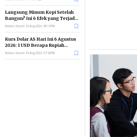
Langsung Minum Kopi Setelah
Bangun? Ini 6 Efek yang Terjadi
pada Tubuh
Redaksi Daerah
06 Aug 2026 - 08:15PM
Kurs Dolar AS Hari Ini 6 Agustus
2026: 1 USD Berapa Rupiah
Sekarang?
Redaksi Daerah
06 Aug 2026 - 07:56PM