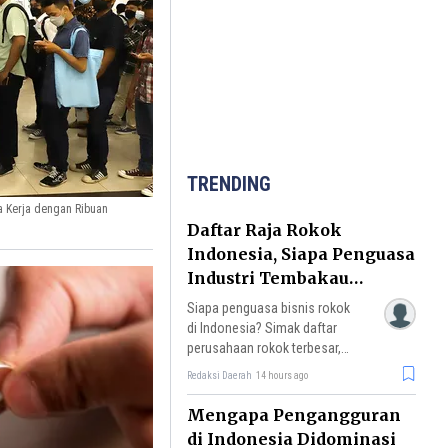
TRENDING
 Kerja dengan Ribuan
Daftar Raja Rokok
Indonesia, Siapa Penguasa
Industri Tembakau
Nasional?
Siapa penguasa bisnis rokok
di Indonesia? Simak daftar
perusahaan rokok terbesar,
pangsa pasar HM Sampoerna,
Redaksi Daerah
14 hours ago
Gudang Garam, Djarum,
hingga tantangan rokok ilegal.
Mengapa Pengangguran
di Indonesia Didominasi