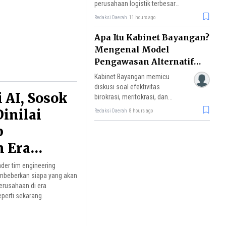
perusahaan logistik terbesar
di Indonesia pada 2025
Redaksi Daerah
11 hours ago
dengan pangsa pasar sekitar
30%, disusul Shopee Expres
Apa Itu Kabinet Bayangan?
Mengenal Model
Pengawasan Alternatif
Pemerintah
Kabinet Bayangan memicu
diskusi soal efektivitas
 AI, Sosok
birokrasi, meritokrasi, dan
efisiensi anggaran. Simak
Dinilai
Redaksi Daerah
8 hours ago
penjelasan lengkapnya di sini.
p
 Era
n Buatan
ader tim engineering
embeberkan siapa yang akan
erusahaan di era
perti sekarang.