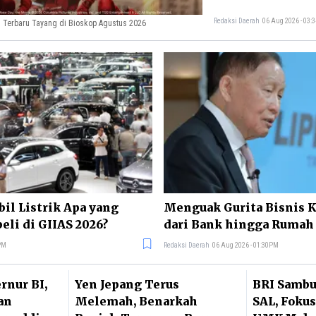
Redaksi Daerah
06 Aug 2026 - 03:
 Terbaru Tayang di Bioskop Agustus 2026
bil Listrik Apa yang
Menguak Gurita Bisnis K
li di GIIAS 2026?
dari Bank hingga Rumah 
4PM
Redaksi Daerah
06 Aug 2026 - 01:30PM
rnur BI,
Yen Jepang Terus
BRI Sambu
an
Melemah, Benarkah
SAL, Fokus