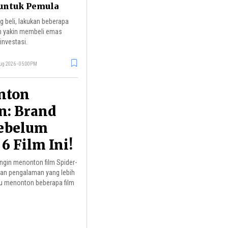
untuk Pemula
 beli, lakukan beberapa
um yakin membeli emas
investasi.
ug 2026 - 05:00PM
nton
n: Brand
ebelum
 Film Ini!
gin menonton film Spider-
an pengalaman yang lebih
mu menonton beberapa film