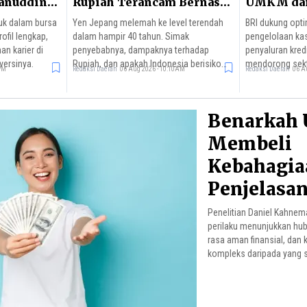
hanuddin
Rupiah Terancam Bernasib
UMKM dan 
Sama?
uk dalam bursa
Yen Jepang melemah ke level terendah
BRI dukung opti
rofil lengkap,
dalam hampir 40 tahun. Simak
pengelolaan kas
an karier di
penyebabnya, dampaknya terhadap
penyaluran kredi
versinya.
Rupiah, dan apakah Indonesia berisiko
mendorong sektor
7PM
Redaksi Daerah
06 Aug 2026 - 10:10AM
Redaksi Daerah
06 A
mengalami krisis seperti 1998.
Benarkah 
Membeli
Kebahagia
Penjelasa
Ekonomi
Penelitian Daniel Kahnem
perilaku menunjukkan hu
rasa aman finansial, dan 
kompleks daripada yang se