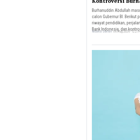
Kontroversi Bur
Abdullah
Burhanuddin Abdullah mas
calon Gubernur BI. Berikut p
riwayat pendidikan, perjalan
Bank Indonesia, dan kontro
Redaksi Daerah
06 Aug 2026 - 12:2