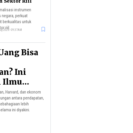
Sektor Riil
malisasi instrumen
 negara, perkuat
t berkualitas untuk
 riil.
ug 2026 - 09:37AM
Uang Bisa
an? Ini
n Ilmu
an, Harvard, dan ekonom
bungan antara pendapatan,
kebahagiaan lebih
lama ini diyakini.