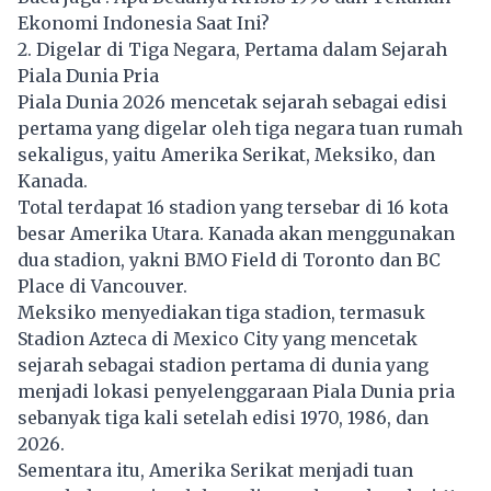
Ekonomi Indonesia Saat Ini?
2. Digelar di Tiga Negara, Pertama dalam Sejarah
Piala Dunia Pria
Piala Dunia 2026 mencetak sejarah sebagai edisi
pertama yang digelar oleh tiga negara tuan rumah
sekaligus, yaitu Amerika Serikat, Meksiko, dan
Kanada.
Total terdapat 16 stadion yang tersebar di 16 kota
besar Amerika Utara. Kanada akan menggunakan
dua stadion, yakni BMO Field di Toronto dan BC
Place di Vancouver.
Meksiko menyediakan tiga stadion, termasuk
Stadion Azteca di Mexico City yang mencetak
sejarah sebagai stadion pertama di dunia yang
menjadi lokasi penyelenggaraan Piala Dunia pria
sebanyak tiga kali setelah edisi 1970, 1986, dan
2026.
Sementara itu, Amerika Serikat menjadi tuan