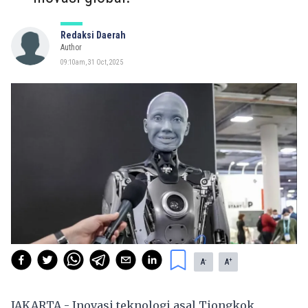
Redaksi Daerah
Author
09:10am, 31 Oct, 2025
-
+
A
A
JAKARTA - Inovasi teknologi asal Tiongkok