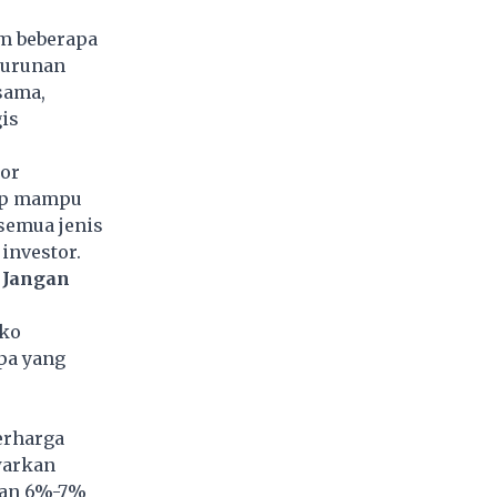
am beberapa
nurunan
sama,
is
tor
gap mampu
 semua jenis
investor.
 Jangan
iko
apa yang
erharga
warkan
aran 6%-7%