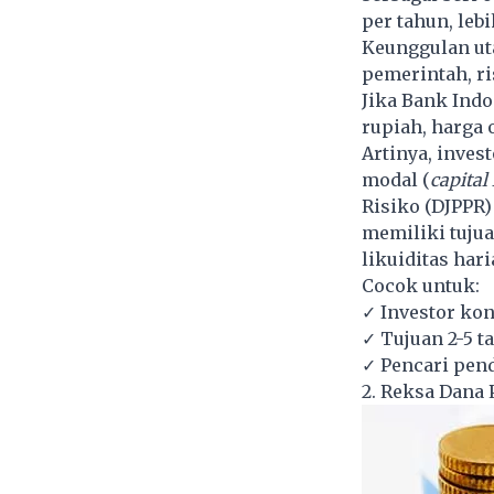
per tahun, leb
Keunggulan ut
pemerintah, ri
Jika Bank Ind
rupiah, harga 
Artinya, inves
modal (
capital 
Risiko (DJPPR
memiliki tuju
likuiditas hari
Cocok untuk:
✓ Investor kon
✓ Tujuan 2-5 t
✓ Pencari pen
2. Reksa Dana 