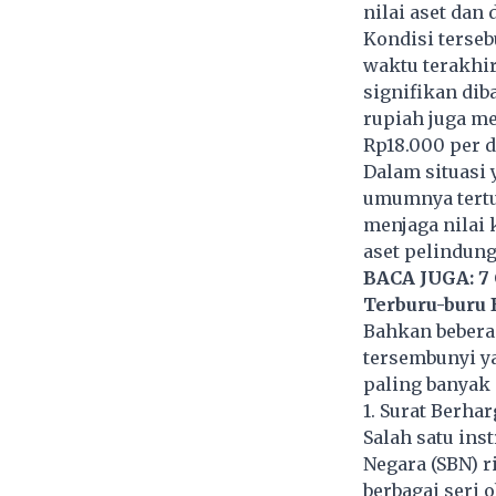
nilai aset dan 
Kondisi terseb
waktu terakhi
signifikan dib
rupiah juga m
Rp18.000 per d
Dalam situasi 
umumnya tertu
menjaga nilai 
aset pelindung
BACA JUGA:
7
Terburu-buru B
Bahkan bebera
tersembunyi ya
paling banyak 
1. Surat Berhar
Salah satu ins
Negara (SBN) 
berbagai seri 