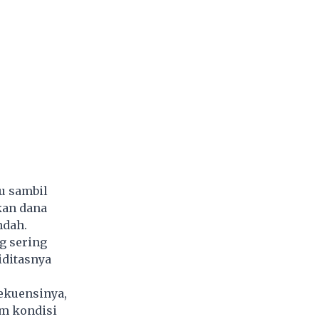
u sambil
kan dana
ndah.
g sering
iditasnya
ekuensinya,
am kondisi