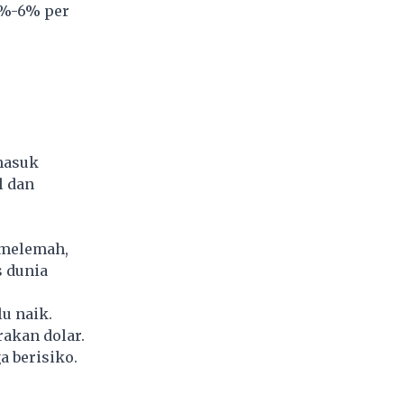
 4%-6% per
masuk
l dan
 melemah,
s dunia
u naik.
rakan dolar.
ga berisiko.