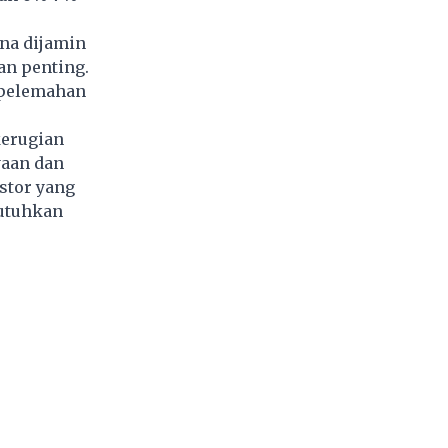
na dijamin
an penting.
 pelemahan
kerugian
yaan dan
estor yang
butuhkan