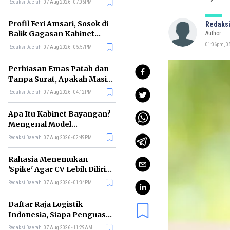
Redaksi Daerah
07 Aug 2026 - 07:06PM
Profil Feri Amsari, Sosok di
Redaksi
Balik Gagasan Kabinet
Author
Bayangan Indonesia
01:06pm, 0
Redaksi Daerah
07 Aug 2026 - 05:57PM
Perhiasan Emas Patah dan
Tanpa Surat, Apakah Masih
Bisa Digadaikan?
Redaksi Daerah
07 Aug 2026 - 04:12PM
Apa Itu Kabinet Bayangan?
Mengenal Model
Pengawasan Alternatif
Redaksi Daerah
07 Aug 2026 - 02:49PM
Pemerintah
Rahasia Menemukan
'Spike' Agar CV Lebih Dilirik
Perekrut Menurut Bos
Redaksi Daerah
07 Aug 2026 - 01:34PM
Meta
Daftar Raja Logistik
Indonesia, Siapa Penguasa
Industri Pengiriman
Redaksi Daerah
07 Aug 2026 - 11:29AM