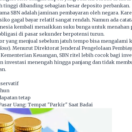
ih tinggi dibanding sebagian besar deposito perbankan.
ama SBN adalah jaminan pembayaran oleh negara. Kare
siko gagal bayar relatif sangat rendah. Namun ada catat
onesia kembali menaikkan suku bunga untuk menahan
obligasi di pasar sekunder berpotensi turun.
tor yang menjual sebelum jatuh tempo bisa mengalami 
loss
). Menurut Direktorat Jenderal Pengelolaan Pembia
) Kementerian Keuangan,
SBN
ritel lebih cocok bagi inv
an investasi menengah hingga panjang dan tidak mem
an.
servatif
ahun
dapatan tetap
Pasar Uang: Tempat "Parkir" Saat Badai