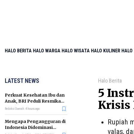
HALO BERITA
HALO WARGA
HALO WISATA
HALO KULINER
HALO 
LATEST NEWS
Halo Berita
5 Inst
Perkuat Kesehatan Ibu dan
Anak, BRI Peduli Resmikan
Krisi
Posyandu di Sleman
Redaksi Daerah
4 hours ago
Rupiah m
Mengapa Pengangguran di
Indonesia Didominasi
valas, d
Lulusan SMK? Ini Faktanya