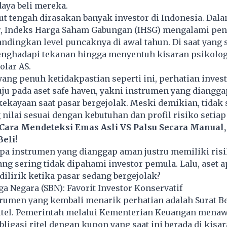
daya beli mereka.
ut tengah dirasakan banyak investor di Indonesia. Dal
r, Indeks Harga Saham Gabungan (IHSG) mengalami pe
andingkan level puncaknya di awal tahun. Di saat yang 
enghadapi tekanan hingga menyentuh kisaran psikolog
olar AS.
yang penuh ketidakpastian seperti ini, perhatian inves
ju pada aset safe haven, yakni instrumen yang diang
kekayaan saat pasar bergejolak. Meski demikian, tidak
 nilai sesuai dengan kebutuhan dan profil risiko setiap 
 Cara Mendeteksi Emas Asli VS Palsu Secara Manual,
eli!
pa instrumen yang dianggap aman justru memiliki ris
ng sering tidak dipahami investor pemula. Lalu, aset 
dilirik ketika pasar sedang bergejolak?
ga Negara (SBN): Favorit Investor Konservatif
trumen yang kembali menarik perhatian adalah Surat B
ritel. Pemerintah melalui Kementerian Keuangan mena
obligasi ritel dengan kupon yang saat ini berada di kis