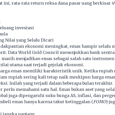
t ini, rata-rata return reksa dana pasar uang berkisar
t
luang investasi
mula
g Nilai yang Selalu Dicari
etidakpastian ekonomi meningkat, emas hampir selalu 
vorit. Data World Gold Council menunjukkan bank sentra
l masih menjadikan emas sebagai salah satu instrumen
ilai utama saat terjadi gejolak ekonomi.
harga emas memiliki karakteristik unik. Ketika rupiah
lam rupiah sering kali tetap naik meskipun harga ema
ksi. Inilah yang terjadi dalam beberapa bulan terakhir.
 perlu memahami satu hal. Emas bukan aset yang selal
bal juga dipengaruhi suku bunga AS, inflasi, dan perge
mbeli emas hanya karena takut ketinggalan (
FOMO
) ju
i jangka panjang