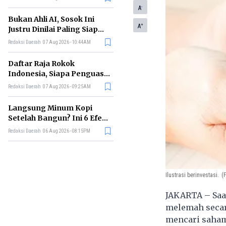
Terbesar?
-
A
Bukan Ahli AI, Sosok Ini
+
A
Justru Dinilai Paling Siap
Memimpin Era Kecerdasan
Redaksi Daerah
07 Aug 2026 - 10:44AM
Buatan
Daftar Raja Rokok
Indonesia, Siapa Penguasa
Industri Tembakau
Redaksi Daerah
07 Aug 2026 - 09:25AM
Nasional?
Langsung Minum Kopi
Setelah Bangun? Ini 6 Efek
yang Terjadi pada Tubuh
Redaksi Daerah
06 Aug 2026 - 08:15PM
Ilustrasi berinvestasi.
(
JAKARTA – Saa
melemah secara
mencari saham