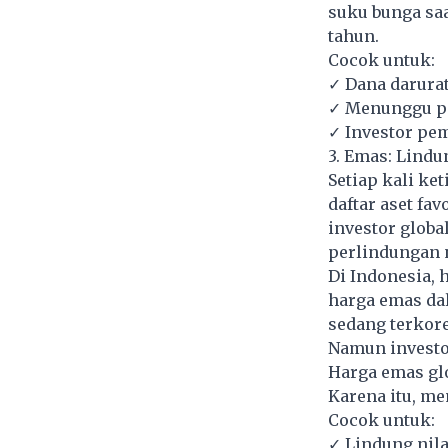
suku bunga saa
tahun.
Cocok untuk:
✓ Dana darura
✓ Menunggu pe
✓ Investor pe
3. Emas: Lindun
Setiap kali k
daftar aset fa
investor globa
perlindungan n
Di Indonesia, 
harga emas da
sedang terkore
Namun investor
Harga emas glo
Karena itu, me
Cocok untuk:
✓ Lindung nila