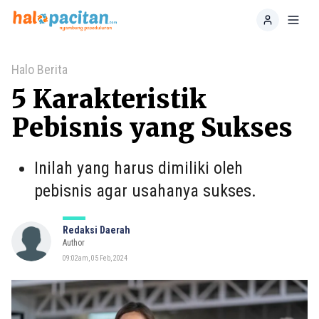
Home
Toggl
Halo Berita
5 Karakteristik
Pebisnis yang Sukses
Inilah yang harus dimiliki oleh
pebisnis agar usahanya sukses.
Redaksi Daerah
Author
09:02am, 05 Feb, 2024