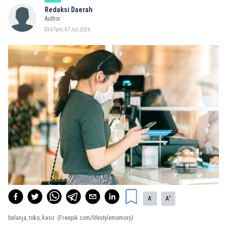
Redaksi Daerah
Author
03:07pm, 07 Jul, 2026
-
+
A
A
belanja, toko, kasir
(Freepik.com/lifestylememory)