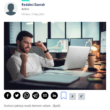
Redaksi Daerah
Author
09:05am, 19 May, 2026
-
+
A
A
Ilustrasi pekerja muda bermain saham.
(Ajaib)