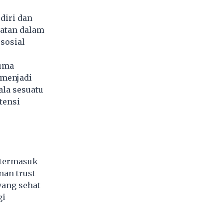
diri dan
batan dalam
sosial
auma
 menjadi
ala sesuatu
tensi
 termasuk
nan trust
yang sehat
gi