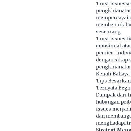
Trust issuesse
pengkhianatan
mempercayai o
membentuk hub
seseorang.
Trust issues ti
emosional ata
pemicu. Indivi
dengan sikap 
pengkhianatan
Kenali Bahaya
Tips Besarkan 
Ternyata Begi
Dampak dari tr
hubungan priba
issues menjad
dan membangun
menghadapi tru
Strategi Meng