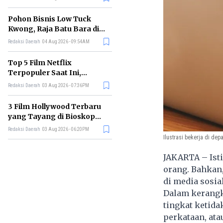
Pohon Bisnis Low Tuck
Kwong, Raja Batu Bara di
Balik Kesuksesan BYAN
Redaksi Daerah
04 Aug 2026 - 09:54AM
Top 5 Film Netflix
Terpopuler Saat Ini,
Dijamin Bikin Betah
Redaksi Daerah
03 Aug 2026 - 07:36PM
Maraton!
3 Film Hollywood Terbaru
yang Tayang di Bioskop
Agustus 2026, Wajib
Redaksi Daerah
03 Aug 2026 - 06:20PM
Nonton!
Ilustrasi bekerja di dep
JAKARTA – Isti
orang. Bahkan, 
di media sosial
Dalam kerangka
tingkat ketid
perkataan, ata