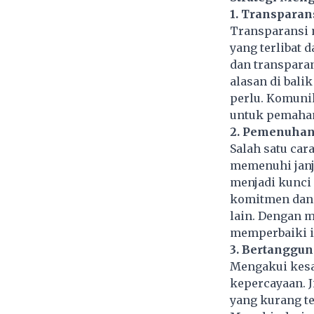
1. Transpara
Transparansi 
yang terlibat 
dan transpara
alasan di bal
perlu. Komuni
untuk pemahama
2. Pemenuhan 
Salah satu ca
memenuhi janji
menjadi kunci
komitmen dan j
lain. Dengan m
memperbaiki i
3. Bertanggu
Mengakui kesa
kepercayaan. J
yang kurang te