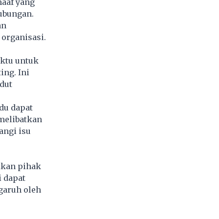
aaf yang
ubungan.
an
organisasi.
ktu untuk
ng. Ini
dut
du dapat
melibatkan
angi isu
tkan pihak
i dapat
garuh oleh