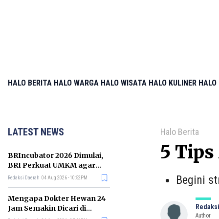
HALO BERITA
HALO WARGA
HALO WISATA
HALO KULINER
HALO 
LATEST NEWS
Halo Berita
5 Tip
BRIncubator 2026 Dimulai,
BRI Perkuat UMKM agar
Makin Kompetitif di Pasar
Begini s
Redaksi Daerah
04 Aug 2026 - 10:52PM
Global
Mengapa Dokter Hewan 24
Redaksi
Jam Semakin Dicari di
Author
Singapura?