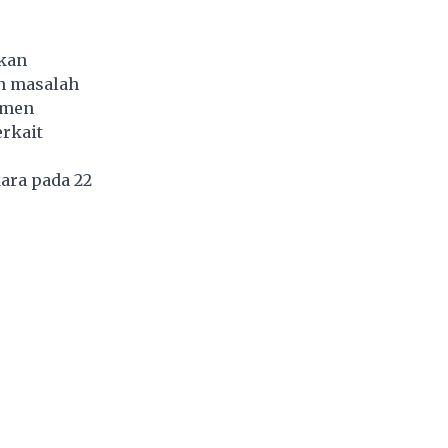
kan
n masalah
tmen
erkait
ara pada 22