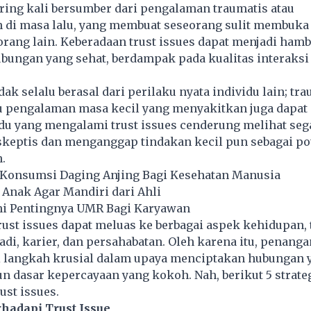
ring kali bersumber dari pengalaman traumatis atau
 di masa lalu, yang membuat seseorang sulit membuka 
rang lain. Keberadaan trust issues dapat menjadi ham
ungan yang sehat, berdampak pada kualitas interaksi 
dak selalu berasal dari perilaku nyata individu lain; tr
u pengalaman masa kecil yang menyakitkan juga dapat
du yang mengalami trust issues cenderung melihat seg
skeptis dan menganggap tindakan kecil pun sebagai po
.
 Konsumsi Daging Anjing Bagi Kesehatan Manusia
Anak Agar Mandiri dari Ahli
ni Pentingnya UMR Bagi Karyawan
ust issues dapat meluas ke berbagai aspek kehidupan,
di, karier, dan persahabatan. Oleh karena itu, penanga
i langkah krusial dalam upaya menciptakan hubungan 
 dasar kepercayaan yang kokoh. Nah, berikut 5 strate
st issues.
hadapi Trust Issue