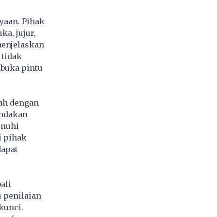
yaan. Pihak
a, jujur,
menjelaskan
 tidak
buka pintu
ah dengan
indakan
enuhi
i pihak
dapat
ali
 penilaian
kunci.