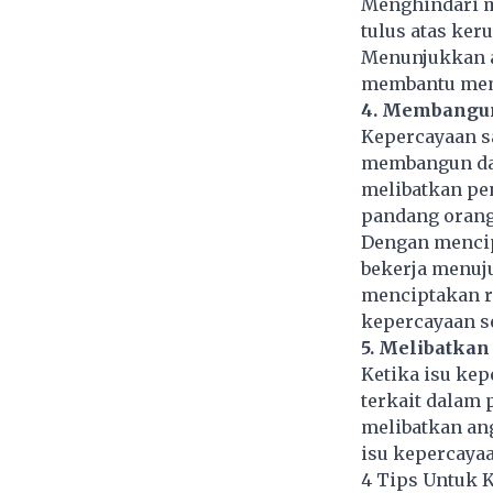
Menghindari m
tulus atas ke
Menunjukkan ak
membantu memb
4. Membangu
Kepercayaan s
membangun dan
melibatkan pe
pandang orang
Dengan mencip
bekerja menuj
menciptakan r
kepercayaan s
5. Melibatkan
Ketika isu ke
terkait dalam 
melibatkan ang
isu kepercaya
4 Tips Untuk K