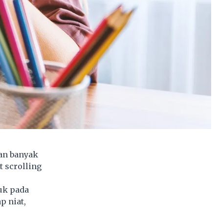
kan banyak
t scrolling
uk pada
p niat,