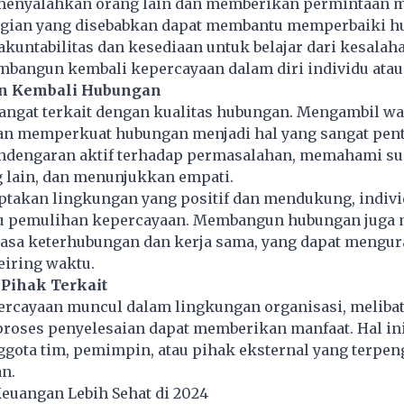
enyalahkan orang lain dan memberikan permintaan m
rugian yang disebabkan dapat membantu memperbaiki h
untabilitas dan kesediaan untuk belajar dari kesalah
angun kembali kepercayaan dalam diri individu atau 
n Kembali Hubungan
angat terkait dengan kualitas hubungan. Mengambil wa
 memperkuat hubungan menjadi hal yang sangat penti
ndengaran aktif terhadap permasalahan, memahami su
 lain, dan menunjukkan empati.
takan lingkungan yang positif dan mendukung, indivi
u pemulihan kepercayaan. Membangun hubungan juga 
asa keterhubungan dan kerja sama, yang dapat mengur
eiring waktu.
 Pihak Terkait
percayaan muncul dalam lingkungan organisasi, meliba
proses penyelesaian dapat memberikan manfaat. Hal in
gota tim, pemimpin, atau pihak eksternal yang terpen
an.
euangan Lebih Sehat di 2024