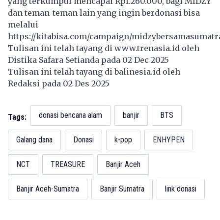
yang terkumpul mencapai Rp1.260.000, bagi MIDZY
dan teman-teman lain yang ingin berdonasi bisa
melalui
https://kitabisa.com/campaign/midzybersamasumatr
Tulisan ini telah tayang di
www.trenasia.id
oleh
Distika Safara Setianda pada 02 Dec 2025
Tulisan ini telah tayang di
balinesia.id
oleh
Redaksi pada 02 Des 2025
donasi bencana alam
banjir
BTS
Tags:
Galang dana
Donasi
k-pop
ENHYPEN
NCT
TREASURE
Banjir Aceh
Banjir Aceh-Sumatra
Banjir Sumatra
link donasi