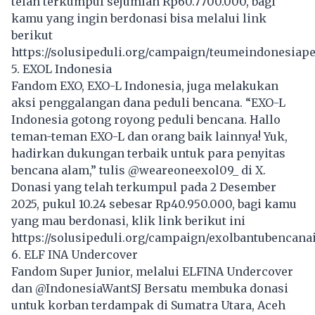
telah terkumpul sejumlah Rp60.7700.000, bagi
kamu yang ingin berdonasi bisa melalui link
berikut
https://solusipeduli.org/campaign/teumeindonesiap
5. EXOL Indonesia
Fandom EXO, EXO-L Indonesia, juga melakukan
aksi penggalangan dana peduli bencana. “EXO-L
Indonesia gotong royong peduli bencana. Hallo
teman-teman EXO-L dan orang baik lainnya! Yuk,
hadirkan dukungan terbaik untuk para penyitas
bencana alam,” tulis @weareoneexol09_ di X.
Donasi yang telah terkumpul pada 2 Desember
2025, pukul 10.24 sebesar Rp40.950.000, bagi kamu
yang mau berdonasi, klik link berikut ini
https://solusipeduli.org/campaign/exolbantubencana
6. ELF INA Undercover
Fandom Super Junior, melalui ELFINA Undercover
dan @IndonesiaWantSJ Bersatu membuka donasi
untuk korban terdampak di Sumatra Utara, Aceh