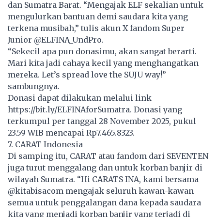
dan Sumatra Barat. “Mengajak ELF sekalian untuk
mengulurkan bantuan demi saudara kita yang
terkena musibah,” tulis akun X fandom Super
Junior @ELFINA_UndPro.
“Sekecil apa pun donasimu, akan sangat berarti.
Mari kita jadi cahaya kecil yang menghangatkan
mereka. Let’s spread love the SUJU way!”
sambungnya.
Donasi dapat dilakukan melalui link
https://bit.ly/ELFINAforSumatra
. Donasi yang
terkumpul per tanggal 28 November 2025, pukul
23.59 WIB mencapai Rp7.465.8323.
7. CARAT Indonesia
Di samping itu, CARAT atau fandom dari SEVENTEN
juga turut menggalang dan untuk korban banjir di
wilayah Sumatra. “Hi CARATS INA, kami bersama
@kitabisacom mengajak seluruh kawan-kawan
semua untuk penggalangan dana kepada saudara
kita yang menjadi korban
banjir
yang terjadi di