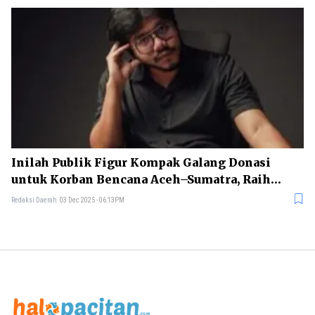
Inilah Publik Figur Kompak Galang Donasi
untuk Korban Bencana Aceh–Sumatra, Raih
Miliaran Rupiah dalam 3 Jam!
Redaksi Daerah
03 Dec 2025 - 06:13PM