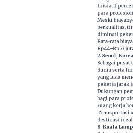
Inisiatif peme
para profesion
Meski biayanya
berkualitas, t
diminati peker
Rata-rata biay
Rp44–Rp57 jut
7. Seoul, Kore
Sebagai pusat
dunia serta li
yang luas me
pekerja jarak j
Dukungan peme
bagi para prof
ruang kerja b
Transportasi 
destinasi idea
8. Kuala Lump