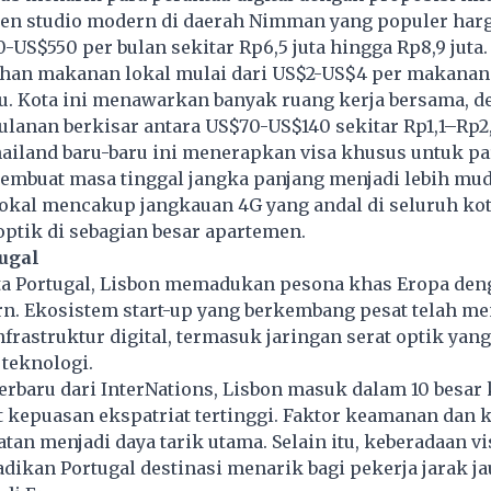
men studio modern di daerah Nimman yang populer har
-US$550 per bulan sekitar Rp6,5 juta hingga Rp8,9 juta.
ihan makanan lokal mulai dari US$2-US$4 per makanan 
u. Kota ini menawarkan banyak ruang kerja bersama, d
lanan berkisar antara US$70-US$140 sekitar Rp1,1–Rp2,2
ailand baru-baru ini menerapkan visa khusus untuk pa
membuat masa tinggal jangka panjang menjadi lebih mud
lokal mencakup jangkauan 4G yang andal di seluruh ko
 optik di sebagian besar apartemen.
tugal
ota Portugal, Lisbon memadukan pesona khas Eropa den
rn. Ekosistem start-up yang berkembang pesat telah m
frastruktur digital, termasuk jaringan serat optik yang
 teknologi.
erbaru dari InterNations, Lisbon masuk dalam 10 besar
 kepuasan ekspatriat tertinggi. Faktor keamanan dan k
tan menjadi daya tarik utama. Selain itu, keberadaan vi
ikan Portugal destinasi menarik bagi pekerja jarak j