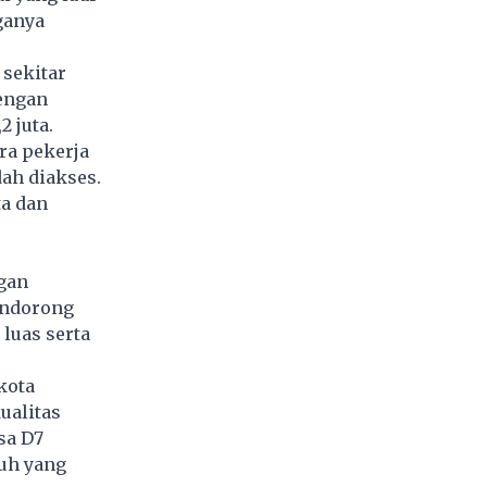
ganya
sekitar
engan
 juta.
ra pekerja
ah diakses.
ta dan
gan
endorong
 luas serta
kota
ualitas
sa D7
auh yang