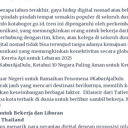
rapa tahun terakhir, gaya hidup digital nomad atau be
rpindah-pindah tempat semakin populer di seluruh dun
fo.kotabogor.go.id, tren ini dipengaruhi oleh perkem
unikasi, yang memungkinkan orang untuk bekerja dari
terhubung dengan tim, klien, atau kolega di seluruh dun
ital nomad tidak bisa terwujud tanpa adanya kemajuan
unikasi yang memungkinkan konektivitas secara globa
t Kereta Api untuk Lebaran 2025
aburAjaDulu, Ketahui 10 Negara Paling Aman untuk Ker
 Luar Negeri untuk Ramaikan Fenomena #KaburAjaDulu
arak jauh yang mencari destinasi berikutnya, memilih k
an keseimbangan berbagai faktor. Dilansir dari Tatler
pa kota terbaik di dunia untuk berlibur sambil bekerja.
!
untuk Bekerja dan Liburan
, Thailand
us menarik para perantau digital dengan proposisi nila