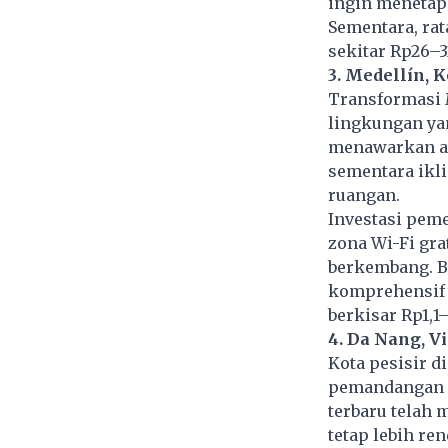
ingin menetap 
Sementara, rat
sekitar Rp26–3
3. Medellín, 
Transformasi 
lingkungan yan
menawarkan ap
sementara ikl
ruangan.
Investasi peme
zona Wi-Fi gra
berkembang. Bi
komprehensif 
berkisar Rp1,1–
4. Da Nang, V
Kota pesisir 
pemandangan p
terbaru telah 
tetap lebih re