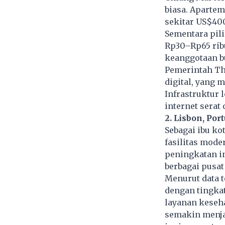
biasa. Aparte
sekitar US$400
Sementara pil
Rp30–Rp65 rib
keanggotaan bu
Pemerintah Th
digital, yang 
Infrastruktur 
internet serat
2. Lisbon, Por
Sebagai ibu k
fasilitas mode
peningkatan in
berbagai pusat
Menurut data t
dengan tingkat
layanan keseha
semakin menjad