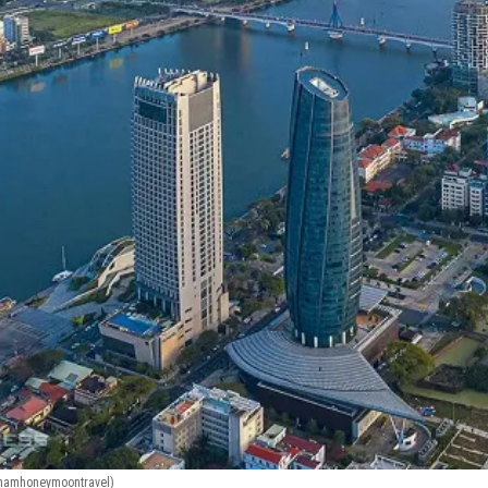
tnamhoneymoontravel)