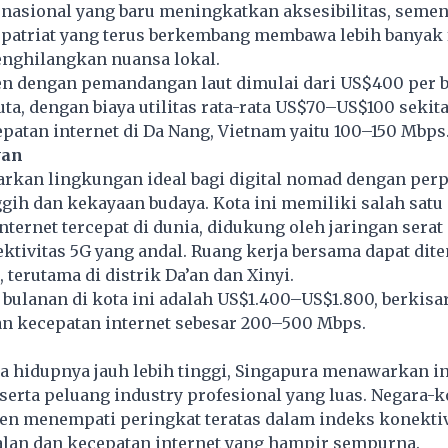
nasional yang baru meningkatkan aksesibilitas, semen
atriat yang terus berkembang membawa lebih banyak fa
enghilangkan nuansa lokal.
n dengan pemandangan laut dimulai dari US$400 per b
uta, dengan biaya utilitas rata-rata US$70–US$100 sekita
cepatan internet di Da Nang, Vietnam yaitu 100–150 Mbps
wan
rkan lingkungan ideal bagi digital nomad dengan per
gih dan kekayaan budaya. Kota ini memiliki salah satu
internet tercepat di dunia, didukung oleh jaringan serat
ektivitas 5G yang andal. Ruang kerja bersama dapat di
terutama di distrik Da’an dan Xinyi.
a bulanan di kota ini adalah US$1.400–US$1.800, berkisa
gan kecepatan internet sebesar 200–500 Mbps.
 hidupnya jauh lebih tinggi, Singapura menawarkan in
 serta peluang industry profesional yang luas. Negara-k
en menempati peringkat teratas dalam indeks konektivi
lan dan kecepatan internet yang hampir sempurna.