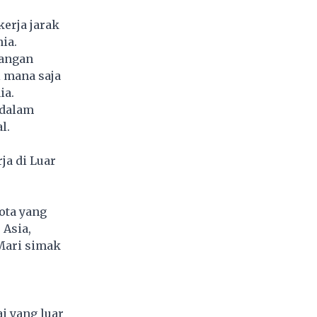
kerja jarak
ia.
bangan
 mana saja
ia.
 dalam
l.
ja di Luar
ota yang
 Asia,
 Mari simak
i yang luar