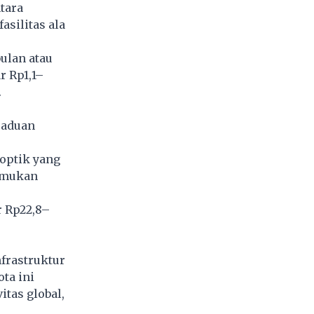
tara
silitas ala
ulan atau
r Rp1,1–
.
paduan
 optik yang
temukan
r Rp22,8–
frastruktur
ota ini
tas global,