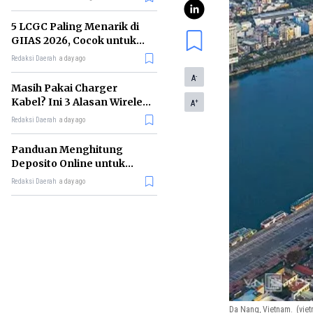
5 LCGC Paling Menarik di
GIIAS 2026, Cocok untuk
Kamu Mendang-mending
Redaksi Daerah
a day ago
-
A
Masih Pakai Charger
Kabel? Ini 3 Alasan Wireless
+
A
Charging Belum Bisa
Redaksi Daerah
a day ago
Menggantinya
Panduan Menghitung
Deposito Online untuk
Mewujudkan Keuangan
Redaksi Daerah
a day ago
Jangka Panjang
Da Nang, Vietnam.
(vie