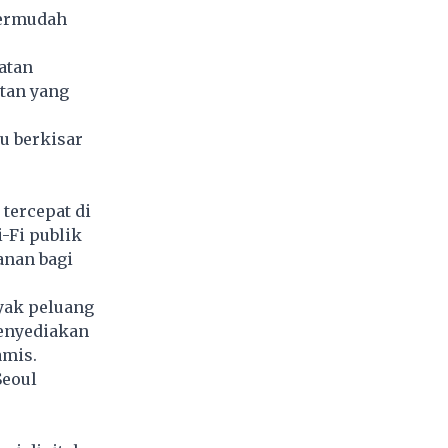
permudah
atan
itan yang
u berkisar
tercepat di
-Fi publik
nan bagi
yak peluang
menyediakan
amis.
Seoul