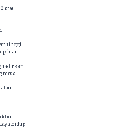
0 atau
n
n tinggi,
up luar
nghadirkan
g terus
n
 atau
uktur
iaya hidup