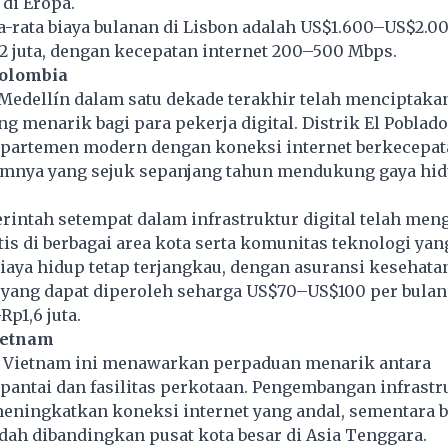
di Eropa.
a-rata biaya bulanan di Lisbon adalah US$1.600–US$2.00
2 juta, dengan kecepatan internet 200–500 Mbps.
Kolombia
Medellín dalam satu dekade terakhir telah menciptaka
g menarik bagi para pekerja digital. Distrik El Poblado
artemen modern dengan koneksi internet berkecepata
imnya yang sejuk sepanjang tahun mendukung gaya hid
rintah setempat dalam infrastruktur digital telah me
tis di berbagai area kota serta komunitas teknologi yan
aya hidup tetap terjangkau, dengan asuransi kesehata
yang dapat diperoleh seharga US$70–US$100 per bulan
Rp1,6 juta.
ietnam
di Vietnam ini menawarkan perpaduan menarik antara
antai dan fasilitas perkotaan. Pengembangan infrastr
meningkatkan koneksi internet yang andal, sementara b
ndah dibandingkan pusat kota besar di Asia Tenggara.