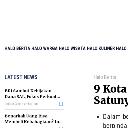
HALO BERITA
HALO WARGA
HALO WISATA
HALO KULINER
HALO 
LATEST NEWS
Halo Berita
9 Kota
BRI Sambut Kebijakan
Dana SAL, Fokus Perkuat
Satuny
Kredit UMKM dan Sektor
Redaksi Daerah
an hour ago
Riil
Dalam be
Benarkah Uang Bisa
Membeli Kebahagiaan? Ini
berpinda
Penjelasan Ilmu Ekonomi