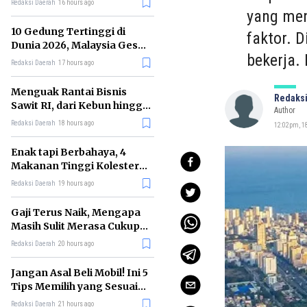
Redaksi Daerah
16 hours ago
yang men
10 Gedung Tertinggi di
faktor. D
Dunia 2026, Malaysia Geser
bekerja. 
China ke Posisi Kedua
Redaksi Daerah
17 hours ago
Menguak Rantai Bisnis
Redaksi
Sawit RI, dari Kebun hingga
Author
Jadi Minyak Goreng
Redaksi Daerah
18 hours ago
12:02pm, 18
Enak tapi Berbahaya, 4
Makanan Tinggi Kolesterol
Ini Sebaiknya Dibatasi
Redaksi Daerah
19 hours ago
Gaji Terus Naik, Mengapa
Masih Sulit Merasa Cukup?
Ini Penjelasannya
Redaksi Daerah
20 hours ago
Jangan Asal Beli Mobil! Ini 5
Tips Memilih yang Sesuai
Kebutuhan
Redaksi Daerah
21 hours ago