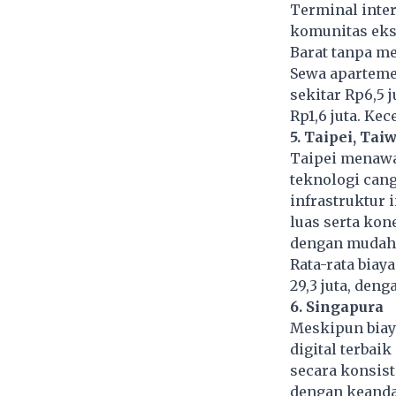
Terminal inter
komunitas eksp
Barat tanpa m
Sewa aparteme
sekitar Rp6,5 j
Rp1,6 juta. Ke
5. Taipei, Tai
Taipei menawa
teknologi cang
infrastruktur 
luas serta kon
dengan mudah, 
Rata-rata biay
29,3 juta, den
6. Singapura
Meskipun biaya
digital terbaik
secara konsist
dengan keanda