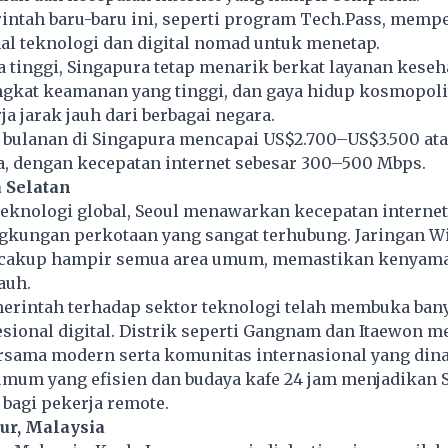
rintah baru-baru ini, seperti program Tech.Pass, mem
al teknologi dan digital nomad untuk menetap.
 tinggi, Singapura tetap menarik berkat layanan keseh
ingkat keamanan yang tinggi, dan gaya hidup kosmopol
ja jarak jauh dari berbagai negara.
a bulanan di Singapura mencapai US$2.700–US$3.500 ata
a, dengan kecepatan internet sebesar 300–500 Mbps.
a Selatan
 teknologi global, Seoul menawarkan kecepatan
internet
ngkungan perkotaan yang sangat terhubung. Jaringan Wi
ncakup hampir semua area umum, memastikan kenyama
auh.
rintah terhadap sektor teknologi telah membuka ban
esional digital. Distrik seperti Gangnam dan Itaewon 
ersama modern serta komunitas internasional yang din
umum yang efisien dan budaya kafe 24 jam menjadikan 
l bagi pekerja remote.
ur, Malaysia