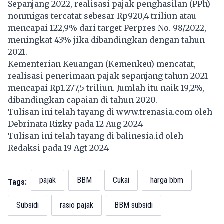
Sepanjang 2022, realisasi pajak penghasilan (PPh)
nonmigas tercatat sebesar Rp920,4 triliun atau
mencapai 122,9% dari target Perpres No. 98/2022,
meningkat 43% jika dibandingkan dengan tahun
2021.
Kementerian Keuangan (Kemenkeu) mencatat,
realisasi penerimaan pajak sepanjang tahun 2021
mencapai Rp1.277,5 triliun. Jumlah itu naik 19,2%,
dibandingkan capaian di tahun 2020.
Tulisan ini telah tayang di
www.trenasia.com
oleh
Debrinata Rizky pada 12 Aug 2024
Tulisan ini telah tayang di
balinesia.id
oleh
Redaksi pada 19 Agt 2024
pajak
BBM
Cukai
harga bbm
Tags:
Subsidi
rasio pajak
BBM subsidi