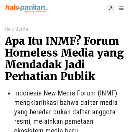
Home
Toggl
Halo Berita
Apa Itu INMF? Forum
Homeless Media yang
Mendadak Jadi
Perhatian Publik
Indonesia New Media Forum (INMF)
mengklarifikasi bahwa daftar media
yang beredar bukan daftar anggota
resmi, melainkan pemetaan
ekosistem media baru.