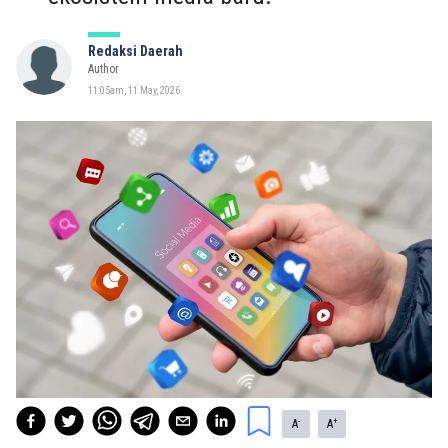
Redaksi Daerah
Author
11:05am, 11 May, 2026
-
+
A
A