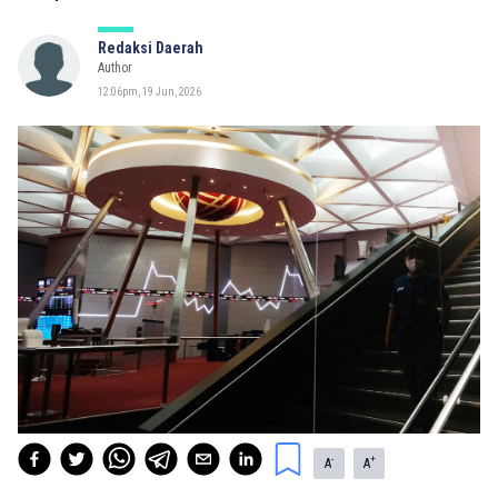
Redaksi Daerah
Author
12:06pm, 19 Jun, 2026
-
+
A
A