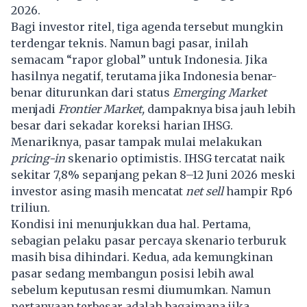
2026.
Bagi investor ritel, tiga agenda tersebut mungkin
terdengar teknis. Namun bagi pasar, inilah
semacam “rapor global” untuk Indonesia. Jika
hasilnya negatif, terutama jika Indonesia benar-
benar diturunkan dari status
Emerging Market
menjadi
Frontier Market,
dampaknya bisa jauh lebih
besar dari sekadar koreksi harian IHSG.
Menariknya, pasar tampak mulai melakukan
pricing-in
skenario optimistis. IHSG tercatat naik
sekitar 7,8% sepanjang pekan 8–12 Juni 2026 meski
investor asing masih mencatat
net sell
hampir Rp6
triliun.
Kondisi ini menunjukkan dua hal. Pertama,
sebagian pelaku pasar percaya skenario terburuk
masih bisa dihindari. Kedua, ada kemungkinan
pasar sedang membangun posisi lebih awal
sebelum keputusan resmi diumumkan. Namun
pertanyaan terbesar adalah bagaimana jika