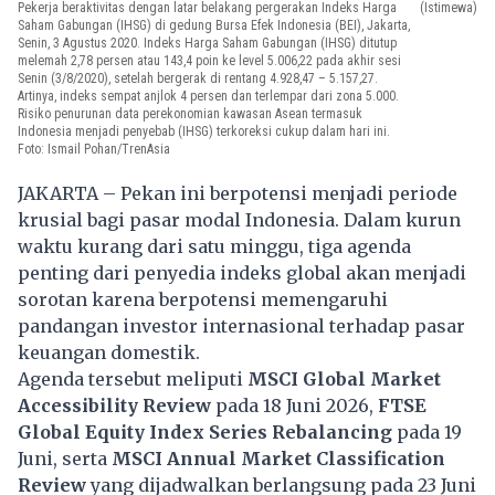
Pekerja beraktivitas dengan latar belakang pergerakan Indeks Harga
(Istimewa)
Saham Gabungan (IHSG) di gedung Bursa Efek Indonesia (BEI), Jakarta,
Senin, 3 Agustus 2020. Indeks Harga Saham Gabungan (IHSG) ditutup
melemah 2,78 persen atau 143,4 poin ke level 5.006,22 pada akhir sesi
Senin (3/8/2020), setelah bergerak di rentang 4.928,47 – 5.157,27.
Artinya, indeks sempat anjlok 4 persen dan terlempar dari zona 5.000.
Risiko penurunan data perekonomian kawasan Asean termasuk
Indonesia menjadi penyebab (IHSG) terkoreksi cukup dalam hari ini.
Foto: Ismail Pohan/TrenAsia
JAKARTA – Pekan ini berpotensi menjadi periode
krusial bagi pasar modal Indonesia. Dalam kurun
waktu kurang dari satu minggu, tiga agenda
penting dari penyedia indeks global akan menjadi
sorotan karena berpotensi memengaruhi
pandangan investor internasional terhadap pasar
keuangan domestik.
Agenda tersebut meliputi
MSCI Global Market
Accessibility Review
pada 18 Juni 2026,
FTSE
Global Equity Index Series Rebalancing
pada 19
Juni, serta
MSCI Annual Market Classification
Review
yang dijadwalkan berlangsung pada 23 Juni