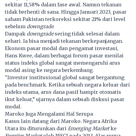
sekitar 11,58% dalam fase awal. Namun tekanan
tidak berhenti di sana. Hingga Januari 2023, pasar
saham Pakistan terkoreksi sekitar 21% dari level
sebelum
downgrade
.
Dampak
downgrade
sering tidak selesai dalam
sehari. Ia bisa menjadi tekanan berkepanjangan.
Ekonom pasar modal dan pengamat investasi,
Hans Kwee, dalam berbagai forum pasar menilai
status indeks global sangat memengaruhi arus
modal asing ke negara berkembang.
"Investor institusional global sangat bergantung
pada benchmark. Ketika sebuah negara keluar dari
indeks utama, arus dana pasif hampir otomatis
ikut keluar,” ujarnya dalam sebuah diskusi pasar
modal.
Maroko Juga Mengalami Hal Serupa
Kasus lain datang dari Maroko. Negara Afrika
Utara itu diturunkan dari
Emerging Market
ke
Frontier Market
oleh
MSCI
pada 2013. Alasannya