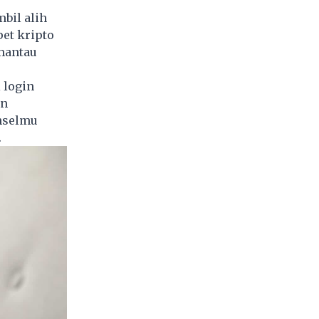
bil alih
et kripto
mantau
 login
an
onselmu
.