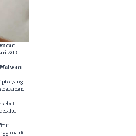
encuri
ari 200
 Malware
ipto yang
n halaman
rsebut
 pelaku
itur
engguna di