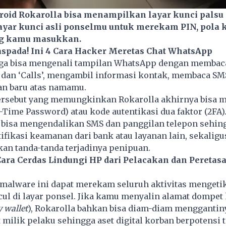
oid Rokarolla bisa menampilkan layar kunci palsu
yar kunci asli ponselmu untuk merekam PIN, pola k
ng kamu masukkan.
spada! Ini 4 Cara Hacker Meretas Chat WhatsApp
uga bisa mengenali tampilan WhatsApp dengan memba
’ dan ‘Calls’, mengambil informasi kontak, membaca SM
n baru atas namamu.
sebut yang memungkinkan Rokarolla akhirnya bisa m
Time Password) atau kode autentikasi dua faktor (2FA)
a bisa mengendalikan SMS dan panggilan telepon sehi
fikasi keamanan dari bank atau layanan lain, sekaligu
n tanda-tanda terjadinya penipuan.
Cara Cerdas Lindungi HP dari Pelacakan dan Peretas
malware
ini dapat merekam seluruh aktivitas mengeti
l di layar ponsel. Jika kamu menyalin alamat dompet 
 wallet
), Rokarolla bahkan bisa diam-diam menggantin
milik pelaku sehingga aset digital korban berpotensi 