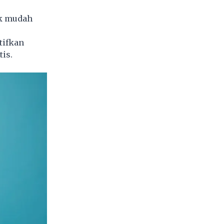
ak mudah
tifkan
is.