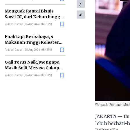
-
A
Menguak Rantai Bisnis
+
A
Sawit RI, dari Kebun hingga
Jadi Minyak Goreng
Redaksi Daerah
05 Aug 2026 - 04:31PM
Enak tapi Berbahaya, 4
Makanan Tinggi Kolesterol
Ini Sebaiknya Dibatasi
Redaksi Daerah
05 Aug 2026 - 03:46PM
Gaji Terus Naik, Mengapa
Masih Sulit Merasa Cukup?
Ini Penjelasannya
Redaksi Daerah
05 Aug 2026 - 02:26PM
Waspada Penipuan Modu
JAKARTA — Bua
lebih berhati-