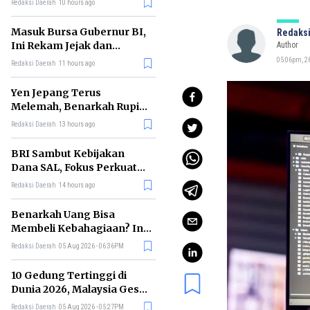
Redaksi Daerah
10 hours ago
Masuk Bursa Gubernur BI,
Redaksi
Ini Rekam Jejak dan
Author
Kontroversi Burhanuddin
05:06pm, 2
Redaksi Daerah
11 hours ago
Abdullah
Yen Jepang Terus
Melemah, Benarkah Rupiah
Terancam Bernasib Sama?
Redaksi Daerah
13 hours ago
BRI Sambut Kebijakan
Dana SAL, Fokus Perkuat
Kredit UMKM dan Sektor
Redaksi Daerah
14 hours ago
Riil
Benarkah Uang Bisa
Membeli Kebahagiaan? Ini
Penjelasan Ilmu Ekonomi
Redaksi Daerah
05 Aug 2026 - 06:36PM
10 Gedung Tertinggi di
Dunia 2026, Malaysia Geser
China ke Posisi Kedua
Redaksi Daerah
05 Aug 2026 - 05:27PM