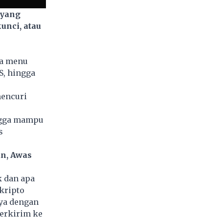
 yang
unci, atau
ca menu
S, hingga
encuri
.
ngga mampu
s
an, Awas
k dan apa
kripto
ya dengan
terkirim ke