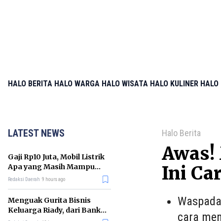
HALO BERITA
HALO WARGA
HALO WISATA
HALO KULINER
HALO 
LATEST NEWS
Halo Berita
Awas! 
Gaji Rp10 Juta, Mobil Listrik
Apa yang Masih Mampu
Ini Ca
Dibeli di GIIAS 2026?
Redaksi Daerah
9 hours ago
Waspada!
Menguak Gurita Bisnis
Keluarga Riady, dari Bank
cara men
hingga Rumah Sakit