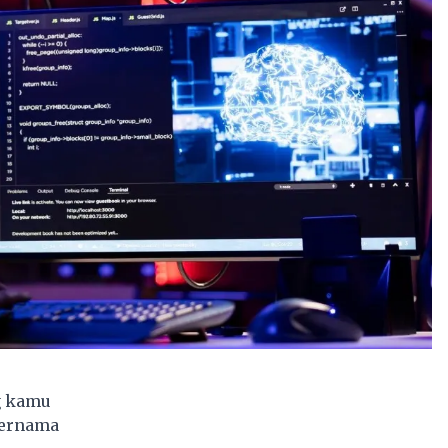
g kamu
 bernama