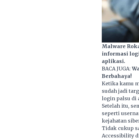
Malware Roka
informasi log
aplikasi.
BACA JUGA:
Wa
Berbahaya!
Ketika kamu me
sudah jadi ta
login palsu di 
Setelah itu, s
seperti usern
kejahatan siber
Tidak cukup s
Accessibility 