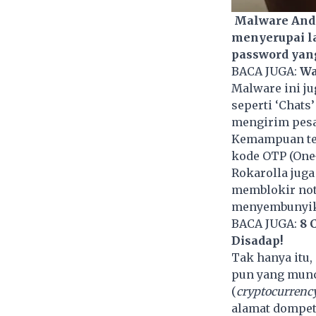
Malware Andr
menyerupai la
password ya
BACA JUGA:
Wa
Malware ini j
seperti ‘Chats
mengirim pesa
Kemampuan ter
kode OTP (One-
Rokarolla jug
memblokir noti
menyembunyika
BACA JUGA:
8 
Disadap!
Tak hanya itu,
pun yang muncu
(
cryptocurrency
alamat dompet 