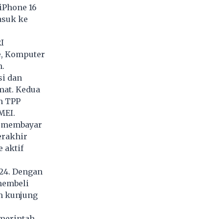
iPhone 16
asuk ke
I
, Komputer
.
si dan
mat. Kedua
n TPP
MEI.
g membayar
erakhir
 aktif
024. Dengan
membeli
um kunjung
merintah