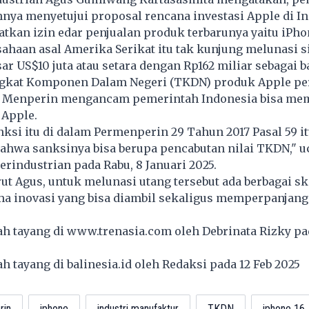
nya menyetujui proposal rencana investasi Apple di I
kan izin edar penjualan produk terbarunya yaitu iPhon
ahaan asal Amerika Serikat itu tak kunjung melunasi s
sar US$10 juta atau setara dengan Rp162 miliar sebagai b
ingkat Komponen Dalam Negeri (TKDN) produk Apple pe
a Menperin mengancam pemerintah Indonesia bisa me
 Apple.
nksi itu di dalam Permenperin 29 Tahun 2017 Pasal 59 i
ahwa sanksinya bisa berupa pencabutan nilai TKDN," u
rindustrian pada Rabu, 8 Januari 2025.
t Agus, untuk melunasi utang tersebut ada berbagai s
a inovasi yang bisa diambil sekaligus memperpanjang 
lah tayang di
www.trenasia.com
oleh Debrinata Rizky pa
lah tayang di
balinesia.id
oleh Redaksi pada 12 Feb 2025
rin
iphone
industri manufaktur
TKDN
iphone 16