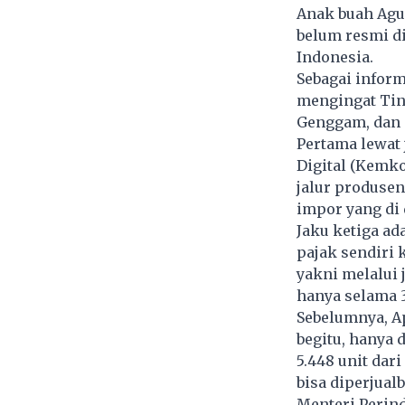
Anak buah Agu
belum resmi di
Indonesia.
Sebagai informa
mengingat Ti
Genggam, dan 
Pertama lewat
Digital (Kemko
jalur produsen
impor yang di
Jaku ketiga a
pajak sendiri 
yakni melalui j
hanya selama 3
Sebelumnya, Ap
begitu, hanya 
5.448 unit dar
bisa diperjual
Menteri Perin