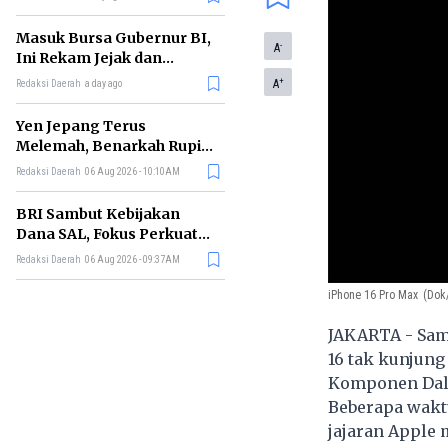
Masuk Bursa Gubernur BI,
-
A
Ini Rekam Jejak dan
Kontroversi Burhanuddin
+
A
Redaksi Daerah
a day ago
Abdullah
Yen Jepang Terus
Melemah, Benarkah Rupiah
Terancam Bernasib Sama?
Redaksi Daerah
06 Aug 2026 - 10:10AM
BRI Sambut Kebijakan
Dana SAL, Fokus Perkuat
Kredit UMKM dan Sektor
Redaksi Daerah
06 Aug 2026 - 09:37AM
Riil
iPhone 16 Pro Max
(Dok/
JAKARTA - Samp
16 tak kunjung 
Komponen Dala
Beberapa waktu
jajaran Apple