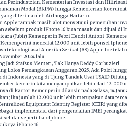
an Perindustrian, Kementerian Investasi dan Hilirisasi
nanaman Modal (BKPM) hingga Kementerian Koordinat
ang diterima oleh Airlangga Hartarto.
n Apple tampak masih alot menyetujui pemenuhan inve
n sebelum produk iPhone 16 bisa masuk dan dijual di I
Bicara (Jubir) Kemenperin Febri Hendri Antoni Kemente
(Kemenperin) mencatat 12.000 unit lebih ponsel Iphone
sa teknologi asal Amerika Serikat (AS)
Apple.Inc
telah
November 2024 lalu.
ang Jadi Stafsus Menteri, Tak Hanya Deddy Corbuzier!
yang Lolos Pemangkasan Anggaran 2025, Ada Polri hing
 di Indonesia yang di Ujung Tanduk Usai USAID Ditutu
ember kemarin kita menyampaikan lebih dari 12 .000 u
anya di kantor Kemenperin dilansir pada Selasa, 14 Janua
kan jika jumlah 12 .000 unit lebih merupakan data tercat
entralized Equipment Identity Register (CEIR) yang di
bagai implementasi dari pengendalian IMEI perangkat
i selular seperti handphone.
suknya iPhone 16