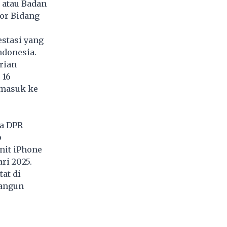
 atau Badan
or Bidang
stasi yang
ndonesia.
rian
 16
 masuk ke
ga DPR
p
nit iPhone
ri 2025.
at di
bangun