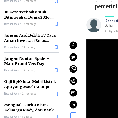
Redaksi Daerah
15 hours ago
pemerint
10 Kota Terbaik untuk
Ditinggali di Dunia 2026,
Redaksi
Berapa yang Ada di Asia?
Redaksi Daerah
17 hours ago
Author
06:02pm, 12
Jangan Asal Beli! Ini 7 Cara
Aman Investasi Emas
Batangan untuk Pemula
Redaksi Daerah
18 hours ago
Jangan Nonton Spider-
Man: Brand New Day
Sebelum Menonton 6 Film
Redaksi Daerah
19 hours ago
Ini!
Gaji Rp10 Juta, Mobil Listrik
Apa yang Masih Mampu
Dibeli di GIIAS 2026?
Redaksi Daerah
21 hours ago
Menguak Gurita Bisnis
Keluarga Riady, dari Bank
hingga Rumah Sakit
Redaksi Daerah
a day ago