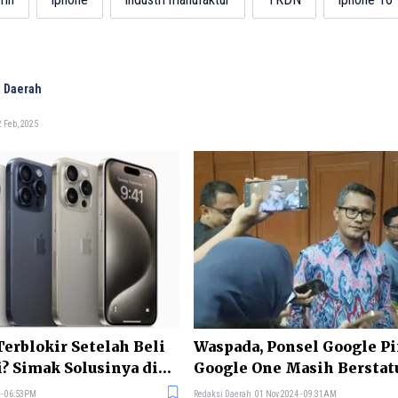
 Daerah
 Feb, 2025
erblokir Setelah Beli
Waspada, Ponsel Google Pi
i? Simak Solusinya di
Google One Masih Berstatu
Indonesia
 - 06:53PM
Redaksi Daerah
01 Nov 2024 - 09:31AM