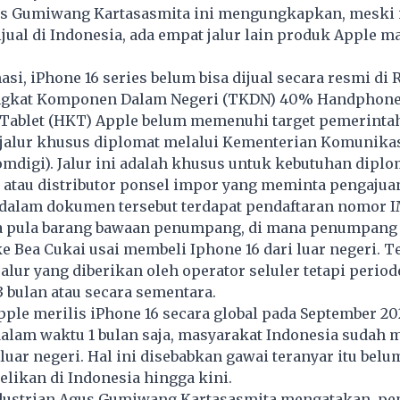
s Gumiwang Kartasasmita ini mengungkapkan, meski 
jual di Indonesia, ada empat jalur lain produk Apple m
si, iPhone 16 series belum bisa dijual secara resmi di R
ngkat Komponen Dalam Negeri (TKDN) 40% Handphone
Tablet (HKT) Apple belum memenuhi target pemerintah
 jalur khusus diplomat melalui Kementerian Komunika
mdigi). Jalur ini adalah khusus untuk kebutuhan diplo
 atau distributor ponsel impor yang meminta pengajua
 dalam dokumen tersebut terdapat pendaftaran nomor I
da pula barang bawaan penumpang, di mana penumpan
ke Bea Cukai usai membeli Iphone 16 dari luar negeri. T
alur yang diberikan oleh operator seluler tetapi periode
 bulan atau secara sementara.
ple merilis iPhone 16 secara global pada September 2
dalam waktu 1 bulan saja, masyarakat Indonesia sudah 
i luar negeri. Hal ini disebabkan gawai teranyar itu bel
belikan di Indonesia hingga kini.
dustrian Agus Gumiwang Kartasasmita mengatakan, pe