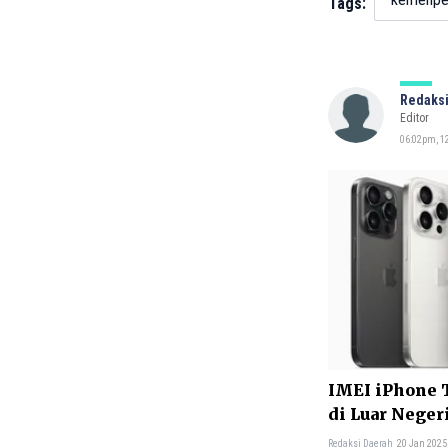
Tags:
Redaksi
Editor
06:02pm, 12
IMEI iPhone T
di Luar Neger
Sini
Redaksi Daerah
20 Jan 2025