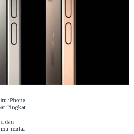
itu iPhone
bat Tingkat
an dan
temu mulai