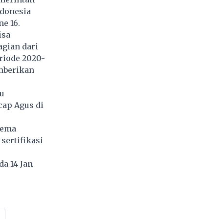
ndonesia
e 16.
isa
agian dari
riode 2020-
mberikan
tu
cap Agus di
kema
sertifikasi
da 14 Jan