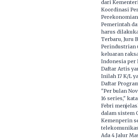
dari Kementeri
Koordinasi Pe
Perekonomian y
Pemerintah da
harus dilakuka
Terbaru, Juru 
Perindustrian 
keluaran raksa
Indonesia per 
Daftar Artis y
Inilah 17 K/L 
Daftar Program
"Per bulan Nov
16 series," kat
Febri menjelas
dalam sistem C
Kemenperin se
telekomunikas
Ada 4 Jalur Ma