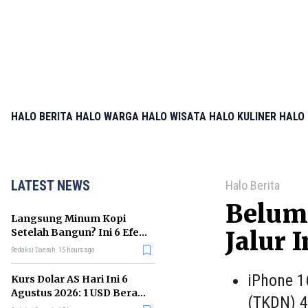
HALO BERITA
HALO WARGA
HALO WISATA
HALO KULINER
HALO 
LATEST NEWS
Halo Berita
Belum 
Langsung Minum Kopi
Setelah Bangun? Ini 6 Efek
Jalur I
yang Terjadi pada Tubuh
Redaksi Daerah
15 hours ago
iPhone 1
Kurs Dolar AS Hari Ini 6
Agustus 2026: 1 USD Berapa
(TKDN) 4
Rupiah Sekarang?