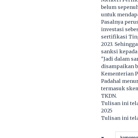
belum sepenuh
untuk mendapat
Pasalnya perus
investasi sebe
sertifikasi T
2023. Sehingg
sanksi kepada
"Jadi dalam sa
disampaikan b
Kementerian Pe
Padahal menuru
termasuk skem
TKDN.
Tulisan ini te
2025
Tulisan ini te
kemenpe