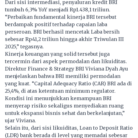
Dari sisi intermediasi, penyaluran kredit BRI
tumbuh 6,3% YoY menjadi Rp1.438,1 triliun.
“Perbaikan fundamental kinerja BRI tersebut
berdampak positif terhadap capaian laba
perseroan. BRI berhasil mencetak Laba bersih
sebesar Rp41,2 triliun hingga akhir Triwulan III
2025,” tegasnya.
Kinerja keuangan yang solid tersebut juga
tercermin dari aspek permodalan dan likuiditas.
Direktur Finance & Strategy BRI Viviana Dyah Ayu
menjelaskan bahwa BRI memiliki permodalan
yang kuat. “Capital Adequacy Ratio (CAR) BRI ada di
25,4%, di atas ketentuan minimum regulator.
Kondisi ini menunjukkan kemampuan BRI
menyerap risiko sekaligus menyediakan ruang
untuk ekspansi bisnis sehat dan berkelanjutan,”
ujar Viviana.
Selain itu, dari sisi likuiditas, Loan to Deposit Ratio
(LDR) bank berada di level yang memadai sebesar