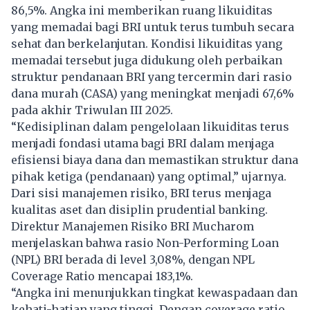
86,5%. Angka ini memberikan ruang likuiditas
yang memadai bagi BRI untuk terus tumbuh secara
sehat dan berkelanjutan. Kondisi likuiditas yang
memadai tersebut juga didukung oleh perbaikan
struktur pendanaan BRI yang tercermin dari rasio
dana murah (CASA) yang meningkat menjadi 67,6%
pada akhir Triwulan III 2025.
“Kedisiplinan dalam pengelolaan likuiditas terus
menjadi fondasi utama bagi BRI dalam menjaga
efisiensi biaya dana dan memastikan struktur dana
pihak ketiga (pendanaan) yang optimal,” ujarnya.
Dari sisi manajemen risiko, BRI terus menjaga
kualitas aset dan disiplin prudential banking.
Direktur Manajemen Risiko BRI Mucharom
menjelaskan bahwa rasio Non-Performing Loan
(NPL) BRI berada di level 3,08%, dengan NPL
Coverage Ratio mencapai 183,1%.
“Angka ini menunjukkan tingkat kewaspadaan dan
kehati-hatian yang tinggi. Dengan coverage ratio