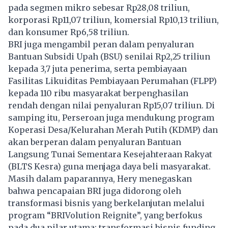
pada segmen mikro sebesar Rp28,08 triliun,
korporasi Rp11,07 triliun, komersial Rp10,13 triliun,
dan konsumer Rp6,58 triliun.
BRI juga mengambil peran dalam penyaluran
Bantuan Subsidi Upah (BSU) senilai Rp2,25 triliun
kepada 3,7 juta penerima, serta pembiayaan
Fasilitas Likuiditas Pembiayaan Perumahan (FLPP)
kepada 110 ribu masyarakat berpenghasilan
rendah dengan nilai penyaluran Rp15,07 triliun. Di
samping itu, Perseroan juga mendukung program
Koperasi Desa/Kelurahan Merah Putih (KDMP) dan
akan berperan dalam penyaluran Bantuan
Langsung Tunai Sementara Kesejahteraan Rakyat
(BLTS Kesra) guna menjaga daya beli masyarakat.
Masih dalam paparannya, Hery menegaskan
bahwa pencapaian BRI juga didorong oleh
transformasi bisnis yang berkelanjutan melalui
program “BRIVolution Reignite”, yang berfokus
pada dua pilar utama: transformasi bisnis funding