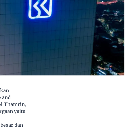
tkan
e and
el Thamrin,
rgaan yaitu
 besar dan