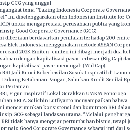
nsip GCG yang unggul.
ngangkat tema “Taking Indonesia Corporate Governanc
l” ini diselenggarakan oleh Indonesian Institute for C
IICD) untuk mengapresiasi perusahaan publik yang kon
insip Good Corporate Governance (GCG).
ni diberikan berdasarkan penilaian terhadap 200 emit
Bursa Efek Indonesia menggunakan metode ASEAN Corpo
recard 2023. Emiten- emiten ini dibagi menjadi dua k
sahaan dengan kapitalisasi pasar terbesar (Big Cap) da
ngan kapitalisasi pasar menengah (Mid Cap).
BRI Jadi Kunci Keberhasilan Sosok Inspiratif di Lamo
I Dukung Ketahanan Pangan, Salurkan Kredit Senilai Rp
tor Pertanian
BRI, Figur Inspiratif Lokal Gerakkan UMKM Ponorogo
tuhan BRI A. Solichin Lutfiyanto menyampaikan bahwa
ni mencerminkan konsistensi dan komitmen BRI dala
insip GCG sebagai landasan utama. "Melalui pengharga
 BRI tidak hanya mengejar pertumbuhan bisnis, tetapi 
rinsip Good Corporate Governance sebagai inti dari s