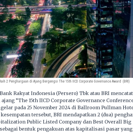
 Raih 2 Penghargaan di Ajang Bergengsi The 15th IICD Corporate Governance Award
(BRI)
ank Rakyat Indonesia (Persero) Tbk atau BRI mencata
 ajang “The 15th IICD Corporate Governance Conferenc
igelar pada 25 November 2024 di Ballroom Pullman Hot
 kesempatan tersebut, BRI mendapatkan 2 (dua) pengha
italization Public Listed Company dan Best Overall Big
 sebagai bentuk pengakuan atas kapitalisasi pasar yang