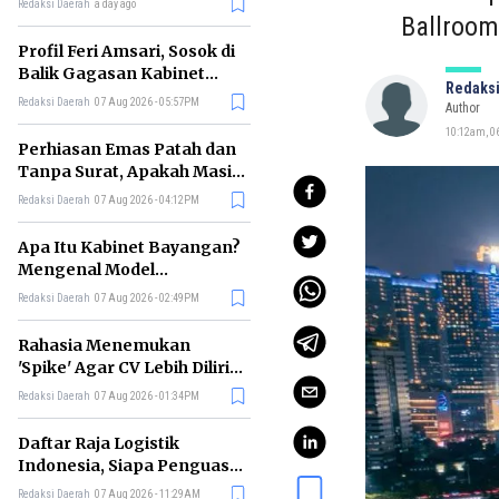
Redaksi Daerah
a day ago
Ballroom
Profil Feri Amsari, Sosok di
Balik Gagasan Kabinet
Redaksi
Bayangan Indonesia
Redaksi Daerah
07 Aug 2026 - 05:57PM
Author
10:12am, 06
Perhiasan Emas Patah dan
Tanpa Surat, Apakah Masih
Bisa Digadaikan?
Redaksi Daerah
07 Aug 2026 - 04:12PM
Apa Itu Kabinet Bayangan?
Mengenal Model
Pengawasan Alternatif
Redaksi Daerah
07 Aug 2026 - 02:49PM
Pemerintah
Rahasia Menemukan
'Spike' Agar CV Lebih Dilirik
Perekrut Menurut Bos
Redaksi Daerah
07 Aug 2026 - 01:34PM
Meta
Daftar Raja Logistik
Indonesia, Siapa Penguasa
Industri Pengiriman
Redaksi Daerah
07 Aug 2026 - 11:29AM