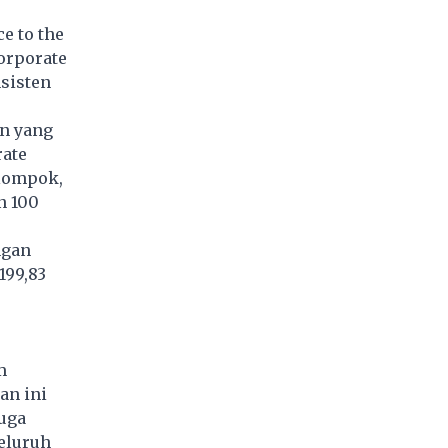
e to the
orporate
sisten
en yang
rate
elompok,
n 100
ngan
199,83
m
an ini
juga
eluruh