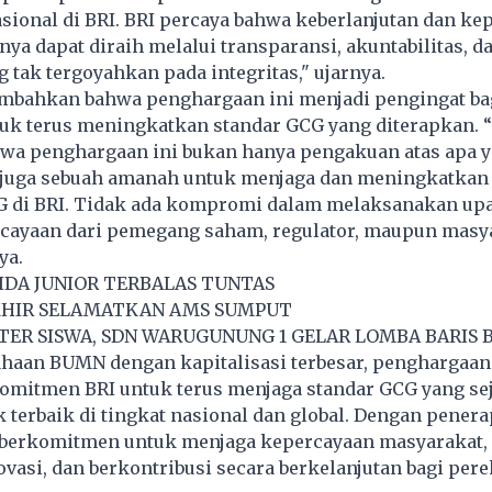
sional di BRI. BRI percaya bahwa keberlanjutan dan ke
ya dapat diraih melalui transparansi, akuntabilitas, d
tak tergoyahkan pada integritas," ujarnya.
mbahkan bahwa penghargaan ini menjadi pengingat ba
tuk terus meningkatkan standar GCG yang diterapkan. 
wa penghargaan ini bukan hanya pengakuan atas apa y
i juga sebuah amanah untuk menjaga dan meningkatkan 
 di BRI. Tidak ada kompromi dalam melaksanakan up
cayaan dari pemegang saham, regulator, maupun masy
ya.
DA JUNIOR TERBALAS TUNTAS
KHIR SELAMATKAN AMS SUMPUT
ER SISWA, SDN WARUGUNUNG 1 GELAR LOMBA BARIS 
ahaan BUMN dengan kapitalisasi terbesar, penghargaan 
mitmen BRI untuk terus menjaga standar GCG yang se
 terbaik di tingkat nasional dan global. Dengan pener
I berkomitmen untuk menjaga kepercayaan masyarakat,
vasi, dan berkontribusi secara berkelanjutan bagi pe