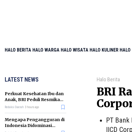
HALO BERITA
HALO WARGA
HALO WISATA
HALO KULINER
HALO 
LATEST NEWS
Halo Berita
BRI Ra
Perkuat Kesehatan Ibu dan
Anak, BRI Peduli Resmikan
Corpo
Posyandu di Sleman
Redaksi Daerah
3 hours ago
PT Bank 
Mengapa Pengangguran di
Indonesia Didominasi
IICD Cor
Lulusan SMK? Ini Faktanya