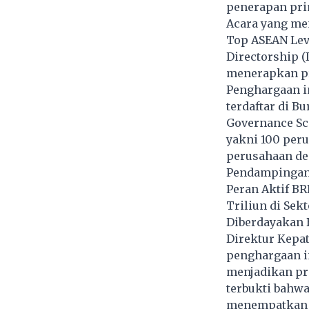
penerapan pri
Acara yang me
Top ASEAN Leve
Directorship (
menerapkan pr
Penghargaan i
terdaftar di 
Governance Sco
yakni 100 peru
perusahaan de
Pendampingan 
Peran Aktif BR
Triliun di Sek
Diberdayakan 
Direktur Kepa
penghargaan i
menjadikan pr
terbukti bahwa
menempatkan p