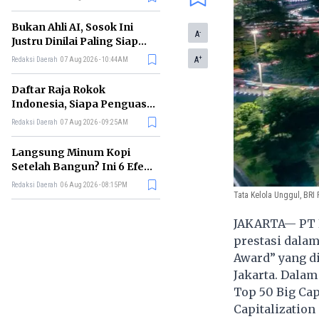
Terbesar?
Bukan Ahli AI, Sosok Ini
-
A
Justru Dinilai Paling Siap
Memimpin Era Kecerdasan
+
A
Redaksi Daerah
07 Aug 2026 - 10:44AM
Buatan
Daftar Raja Rokok
Indonesia, Siapa Penguasa
Industri Tembakau
Redaksi Daerah
07 Aug 2026 - 09:25AM
Nasional?
Langsung Minum Kopi
Setelah Bangun? Ini 6 Efek
yang Terjadi pada Tubuh
Redaksi Daerah
06 Aug 2026 - 08:15PM
Tata Kelola Unggul, BRI
JAKARTA— PT B
prestasi dalam
Award” yang d
Jakarta. Dalam
Top 50 Big Cap
Capitalization