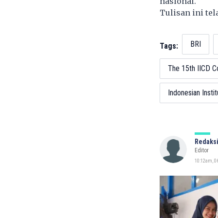
nasional.
Tulisan ini te
BRI
Tags:
The 15th IICD C
Indonesian Insti
Redaksi
Editor
10:12am, 06