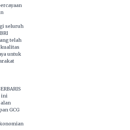
percayaan
an
gi seluruh
“BRI
ang telah
kualitas
aya untuk
arakat
BERBARIS
ini
jalan
apan GCG
rekonomian