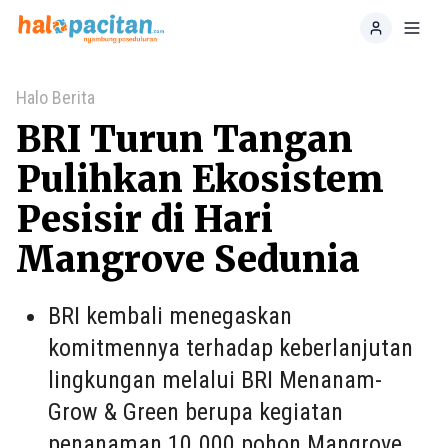
Home
Toggl
Halo Berita
BRI Turun Tangan
Pulihkan Ekosistem
Pesisir di Hari
Mangrove Sedunia
BRI kembali menegaskan
komitmennya terhadap keberlanjutan
lingkungan melalui BRI Menanam-
Grow & Green berupa kegiatan
penanaman 10.000 pohon Mangrove