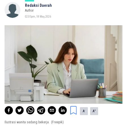
Redaksi Daerah
Author
02:05pm, 18 May, 2026
-
+
A
A
Ilustrasi wanita sedang bekerja.
(Freepik)