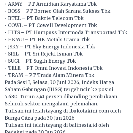
• ARMY – PT Armidian Karyatama Tbk
• BOSS – PT Borneo Olah Sarana Sukses Tbk
• BTEL – PT Bakrie Telecom Tbk
• COWL – PT Cowell Development Tbk
• HITS – PT Humpuss Intermoda Transportasi Tbk
• HKMU – PT HK Metals Utama Tbk
• JSKY – PT Sky Energy Indonesia Tbk
• SRIL – PT Sri Rejeki Isman Tbk
• SUGI – PT Sugih Energy Tbk
• TELE – PT Omni Inovasi Indonesia Tbk
• TRAM – PT Trada Alam Minera Tbk
Pada Sesi I, Selasa, 30 Juni 2026, Indeks Harga
Saham Gabungan (IHSG) tergelincir ke posisi
5.680. Turun 2,41 persen dibanding pembukaan.
Seluruh sektor mengalami pelemahan.
Tulisan ini telah tayang di
ibukotakini.com
oleh
Bunga Citra pada 30 Jun 2026
Tulisan ini telah tayang di
balinesia.id
oleh
Redaksi pada 30 Jun 2026