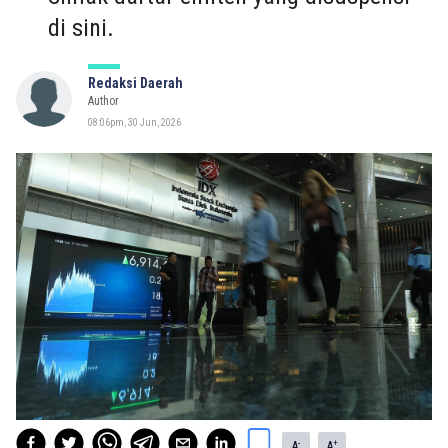
di sini.
Redaksi Daerah
Author
08:06pm, 30 Jun, 2026
-
+
A
A