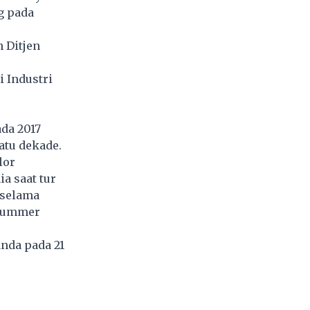
g pada
 Ditjen
 Industri
ada 2017
atu dekade.
lor
 saat tur
 selama
drummer
anda pada 21
5