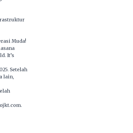
rastruktur
erasi Muda!
uasana
d. It’s
25. Setelah
 lain,
telah
oojkt.com.