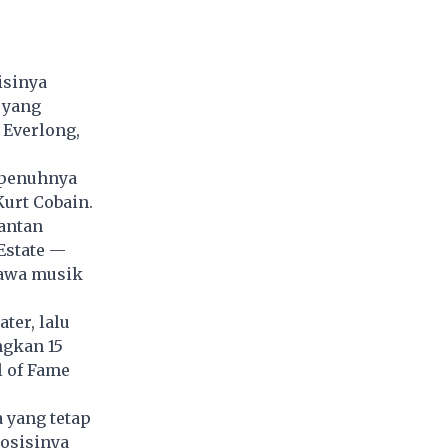
isinya
 yang
i Everlong,
epenuhnya
urt Cobain.
antan
 Estate —
bawa musik
ter, lalu
ngkan 15
l of Fame
 yang tetap
posisinya