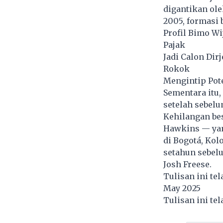
digantikan ole
2005, formasi 
Profil Bimo Wi
Pajak
Jadi Calon Dir
Rokok
Mengintip Pote
Sementara itu,
setelah sebelu
Kehilangan bes
Hawkins — yan
di Bogotá, Ko
setahun sebel
Josh Freese.
Tulisan ini te
May 2025
Tulisan ini te