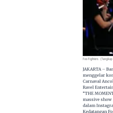
Foo Fighters.
(Tangkap 
JAKARTA – Band
menggelar kons
Carnaval Ancol
Ravel Enterta
“THE MOMENT IS
massive show a
dalam Instagr
Kedatangan Foo