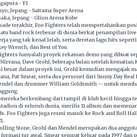
ngapura - F1
kyo, Jepang - Saitama Super Arena
saka, Jepang - Glion Arena Kobe
kade terakhir,
Foo Fighters
telah mempertahankan pos
satu band rock terbesar di dunia berkat penampilan live
erja yang tak kenal lelah, serta deretan lagu hits sepert
y Wrench, dan Best of You.
Fighters hanyalah proyek rekaman demo yang dibuat s
irvana, Dave Grohl, beberapa bulan setelah kematian K
si besar dalam proyek ini, Grohl kemudian mengajak m
vana, Pat Smear, serta dua personel dari Sunny Day Real
Mendel dan drummer William Goldsmith — untuk mem
nggung.
 mereka berkembang dari tampil di klub kecil hingga tea
stadion di seluruh dunia, merilis 11 album dan memena
. Foo Fighters juga resmi masuk ke Rock and Roll Hal
1.
Rolling Stone, Grohl dan Mendel merupakan dua anggota
 formasi tur awal. Smear sempat keluar pada 1997 dan 