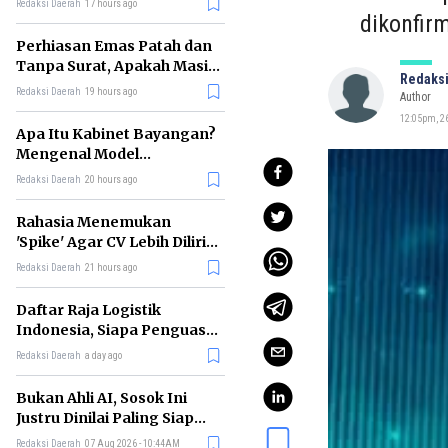
Redaksi Daerah
17 hours ago
dikonfir
Perhiasan Emas Patah dan
Tanpa Surat, Apakah Masih
Redaksi
Bisa Digadaikan?
Redaksi Daerah
19 hours ago
Author
12:05pm, 26
Apa Itu Kabinet Bayangan?
Mengenal Model
Pengawasan Alternatif
Redaksi Daerah
20 hours ago
Pemerintah
Rahasia Menemukan
'Spike' Agar CV Lebih Dilirik
Perekrut Menurut Bos
Redaksi Daerah
21 hours ago
Meta
Daftar Raja Logistik
Indonesia, Siapa Penguasa
Industri Pengiriman
Redaksi Daerah
a day ago
Terbesar?
Bukan Ahli AI, Sosok Ini
Justru Dinilai Paling Siap
Memimpin Era Kecerdasan
Redaksi Daerah
07 Aug 2026 - 10:44AM