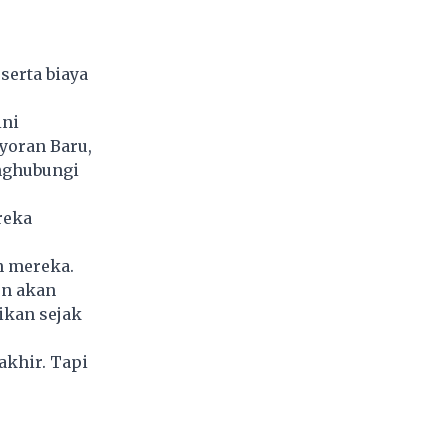
serta biaya
ini
yoran Baru,
enghubungi
reka
n mereka.
on akan
ikan sejak
akhir. Tapi