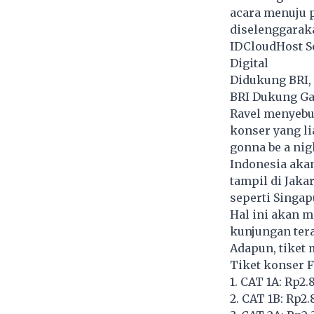
acara menuju 
diselenggaraka
IDCloudHost Se
Digital
Didukung BRI,
BRI Dukung Ga
Ravel menyebu
konser yang lia
gonna be a nigh
Indonesia akan
tampil di Jaka
seperti Singap
Hal ini akan m
kunjungan tera
Adapun, tiket m
Tiket konser F
1. CAT 1A: Rp2.
2. CAT 1B: Rp2.