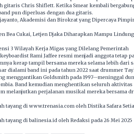
h gitaris Chris Shiflett. Ketika Smear kembali bergabun
band pun diperluas dengan dua gitaris.
jayanto, Akademisi dan Birokrat yang Dipercaya Pimpin
jen Bea Cukai, Letjen Djaka Diharapkan Mampu Lindungi
nsi 3 Wilayah Kerja Migas yang Dilelang Pemerintah
 keyboardist Rami Jaffee resmi menjadi anggota tetap p
mnya kerap tampil bersama mereka selama lebih dari s
ar dialami band ini pada tahun 2022 saat drummer Tay
g menggantikan Goldsmith pada 1997—meninggal dunia
lombia. Band kemudian menghentikan seluruh aktivitas
um melanjutkan perjalanan musikal mereka bersama 
lah tayang di
www.trenasia.com
oleh Distika Safara Seti
lah tayang di
balinesia.id
oleh Redaksi pada 26 Mei 202