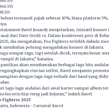
366.555
366.555
88.555
 belum termasuk pajak sebesar 10%, biaya platform 5%, 
nya.
rtainment Ravel Junardy menjelaskan, inisiatif konser 
asal dari Dave Grohl cs. Dalam konferensi pers di Keba
 2025, dia mengatakan, Foo Fighters terlebih dahulu m
k membahas peluang mengadakan konser di Jakarta.
juga sempat ragu, tapi setelah dicek, ternyata benar me
ampil di Jakarta,” katanya.
dipastikan akan membawakan berbagai lagu hits andala
engungkapkan rincian setlist, Ravel menjamin penont
mpilan dengan lagu-lagu terbaik dari band yang didir
sebut.
asti lagu-lagu andalan dari awal karier sampai album ter
a bocorin biar tetap jadi kejutan,” imbuh Ravel.
o Fighters 2025
karta, Indonesia - Carnaval Ancol