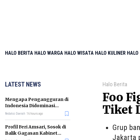
HALO BERITA
HALO WARGA
HALO WISATA
HALO KULINER
HALO 
LATEST NEWS
Halo Berita
Foo Fi
Mengapa Pengangguran di
Indonesia Didominasi
Tiket 
Lulusan SMK? Ini Faktanya
Redaksi Daerah
16 hours ago
Grup ban
Profil Feri Amsari, Sosok di
Balik Gagasan Kabinet
Jakarta 
Bayangan Indonesia