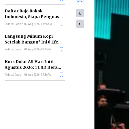
Buatan
Daftar Raja Rokok
-
A
Indonesia, Siapa Penguasa
Industri Tembakau
+
A
Redaksi Daerah
07 Aug 2026 - 09:25AM
Nasional?
Langsung Minum Kopi
Setelah Bangun? Ini 6 Efek
yang Terjadi pada Tubuh
Redaksi Daerah
06 Aug 2026 - 08:15PM
Kurs Dolar AS Hari Ini 6
Agustus 2026: 1 USD Berapa
Rupiah Sekarang?
Redaksi Daerah
06 Aug 2026 - 07:56PM