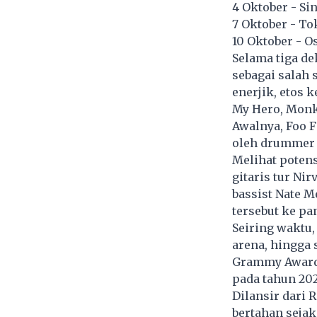
4 Oktober - Si
7 Oktober - To
10 Oktober - O
Selama tiga de
sebagai salah 
enerjik, etos k
My Hero, Monke
Awalnya, Foo 
oleh drummer N
Melihat poten
gitaris tur Nir
bassist Nate 
tersebut ke pa
Seiring waktu,
arena, hingga 
Grammy Awards
pada tahun 202
Dilansir dari 
bertahan sejak