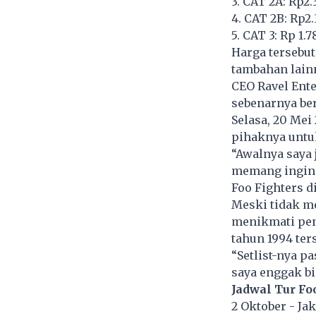
3. CAT 2A: Rp2.
4. CAT 2B: Rp2.
5. CAT 3: Rp 1.7
Harga tersebut
tambahan lain
CEO Ravel Ente
sebenarnya ber
Selasa, 20 Mei
pihaknya untu
“Awalnya saya 
memang ingin t
Foo Fighters 
Meski tidak m
menikmati pena
tahun 1994 ter
“Setlist-nya p
saya enggak bis
Jadwal Tur Fo
2 Oktober - Ja