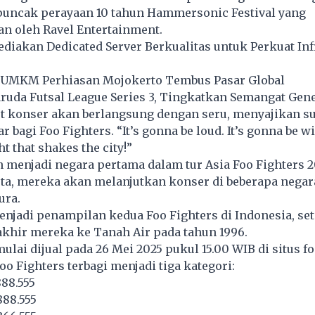
puncak perayaan 10 tahun Hammersonic Festival yang
n oleh Ravel Entertainment.
diakan Dedicated Server Berkualitas untuk Perkuat Inf
 UMKM Perhiasan Mojokerto Tembus Pasar Global
ruda Futsal League Series 3, Tingkatkan Semangat Gen
t konser akan berlangsung dengan seru, menyajikan s
r bagi Foo Fighters. “It’s gonna be loud. It’s gonna be wil
t that shakes the city!”
 menjadi negara pertama dalam tur Asia Foo Fighters 20
rta, mereka akan melanjutkan
konser
di beberapa negara
ura.
enjadi penampilan kedua Foo Fighters di Indonesia, se
khir mereka ke Tanah Air pada tahun 1996.
ulai dijual pada 26 Mei 2025 pukul 15.00 WIB di situs f
oo Fighters terbagi menjadi tiga kategori:
888.555
888.555