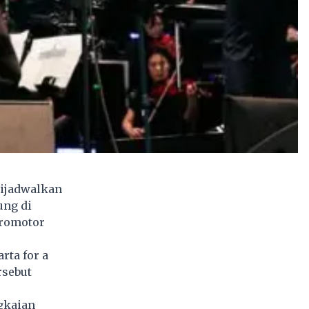
dijadwalkan
ung di
promotor
rta for a
rsebut
gkaian