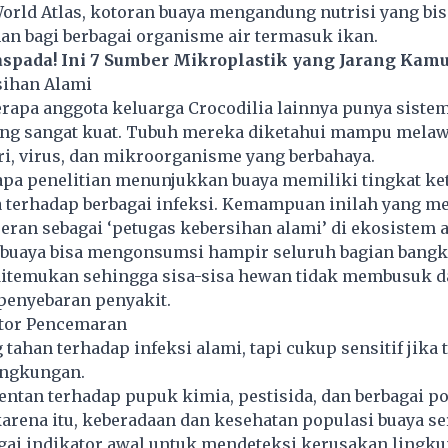
World Atlas, kotoran buaya mengandung nutrisi yang bi
n bagi berbagai organisme air termasuk ikan.
spada! Ini 7 Sumber Mikroplastik yang Jarang Kamu
sihan Alami
rapa anggota keluarga Crocodilia lainnya punya siste
ng sangat kuat. Tubuh mereka diketahui mampu mela
ri, virus, dan mikroorganisme yang berbahaya.
apa penelitian menunjukkan buaya memiliki tingkat k
sa terhadap berbagai infeksi. Kemampuan inilah yang m
peran sebagai ‘petugas kebersihan alami’ di ekosistem a
a buaya bisa mengonsumsi hampir seluruh bagian bangk
itemukan sehingga sisa-sisa hewan tidak membusuk d
enyebaran penyakit.
ator Pencemaran
ahan terhadap infeksi alami, tapi cukup sensitif jika t
ingkungan
.
entan terhadap pupuk kimia, pestisida, dan berbagai p
karena itu, keberadaan dan kesehatan populasi buaya se
gai indikator awal untuk mendeteksi kerusakan lingku