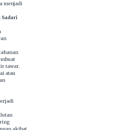
sa menjadi
 Sadari
m
wan
etahanan
embuat
ir tawar.
ai atau
an
erjadi
olutan
ring
ngan akibat