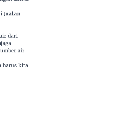
i Jualan
ir dari
njaga
sumber air
a harus kita