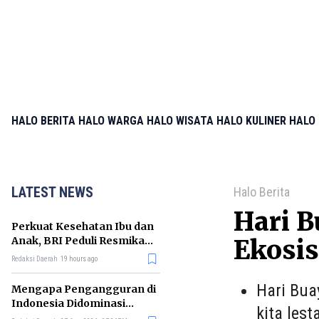
HALO BERITA
HALO WARGA
HALO WISATA
HALO KULINER
HALO 
LATEST NEWS
Halo Berita
Hari B
Perkuat Kesehatan Ibu dan
Anak, BRI Peduli Resmikan
Ekosis
Posyandu di Sleman
Redaksi Daerah
19 hours ago
Hari Bua
Mengapa Pengangguran di
Indonesia Didominasi
kita lest
Lulusan SMK? Ini Faktanya