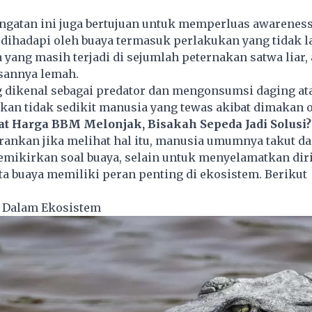
ringatan ini juga bertujuan untuk memperluas awarenes
dihadapi oleh buaya termasuk perlakukan yang tidak l
 yang masih terjadi di sejumlah peternakan satwa liar, 
sannya lemah.
dikenal sebagai predator dan mengonsumsi daging at
kan tidak sedikit manusia yang tewas akibat dimakan o
at Harga BBM Melonjak, Bisakah Sepeda Jadi Solusi?
ankan jika melihat hal itu, manusia umumnya takut d
emikirkan soal buaya, selain untuk menyelamatkan dir
ta
buaya
memiliki peran penting di ekosistem. Berikut
.
i Dalam Ekosistem