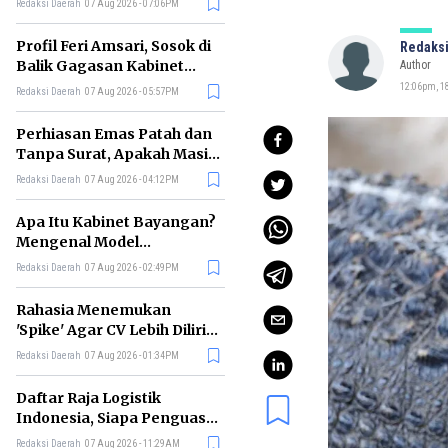
Redaksi Daerah
07 Aug 2026 - 07:06PM
Profil Feri Amsari, Sosok di
Redaksi
Balik Gagasan Kabinet
Author
Bayangan Indonesia
12:06pm, 1
Redaksi Daerah
07 Aug 2026 - 05:57PM
Perhiasan Emas Patah dan
Tanpa Surat, Apakah Masih
Bisa Digadaikan?
Redaksi Daerah
07 Aug 2026 - 04:12PM
Apa Itu Kabinet Bayangan?
Mengenal Model
Pengawasan Alternatif
Redaksi Daerah
07 Aug 2026 - 02:49PM
Pemerintah
Rahasia Menemukan
'Spike' Agar CV Lebih Dilirik
Perekrut Menurut Bos
Redaksi Daerah
07 Aug 2026 - 01:34PM
Meta
Daftar Raja Logistik
Indonesia, Siapa Penguasa
Industri Pengiriman
Redaksi Daerah
07 Aug 2026 - 11:29AM