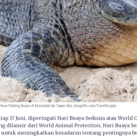
Peran Penting Buaya di Ekosistem Air Tawar Kita
(magnific.com/TravelScape)
ap 17 Juni, diperingati Hari Buaya Sedunia atau World 
ang dilansir dari World Animal Protection, Hari Buaya S
untuk meningkatkan kesadaran tentang pentingnya bu