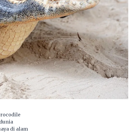
Crocodile
edunia
aya di alam