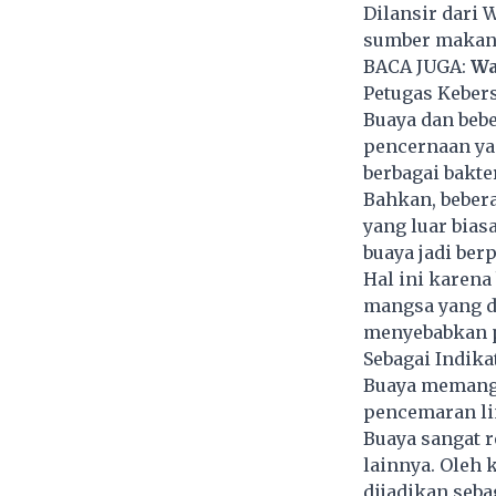
Dilansir dari 
sumber makana
BACA JUGA:
Wa
Petugas Keber
Buaya dan bebe
pencernaan ya
berbagai bakte
Bahkan, beber
yang luar bia
buaya jadi ber
Hal ini karen
mangsa yang d
menyebabkan p
Sebagai Indik
Buaya memang t
pencemaran
l
Buaya sangat r
lainnya. Oleh 
dijadikan seba