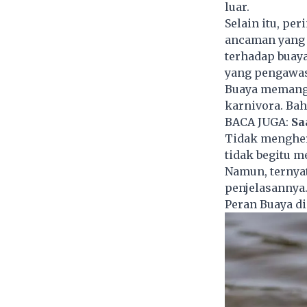
luar.
Selain itu, pe
ancaman yang 
terhadap buaya
yang pengawa
Buaya memang 
karnivora. Bah
BACA JUGA:
Sa
Tidak mengher
tidak begitu m
Namun, ternya
penjelasannya
Peran Buaya d