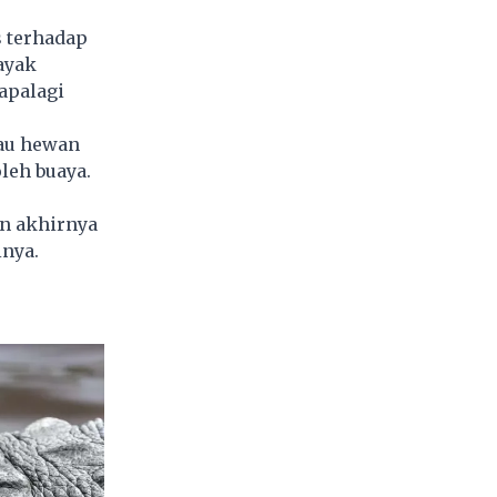
s terhadap
ayak
apalagi
au hewan
leh buaya.
an akhirnya
inya.