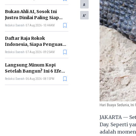
Terbesar?
-
A
Bukan Ahli AI, Sosok Ini
+
A
Justru Dinilai Paling Siap
Memimpin Era Kecerdasan
Redaksi Daerah
07 Aug 2026 - 10:44AM
Buatan
Daftar Raja Rokok
Indonesia, Siapa Penguasa
Industri Tembakau
Redaksi Daerah
07 Aug 2026 - 09:25AM
Nasional?
Langsung Minum Kopi
Setelah Bangun? Ini 6 Efek
yang Terjadi pada Tubuh
Redaksi Daerah
06 Aug 2026 - 08:15PM
Hari Buaya Sedunia, Ini 
JAKARTA — Seti
Day. Seperti y
adalah momen 