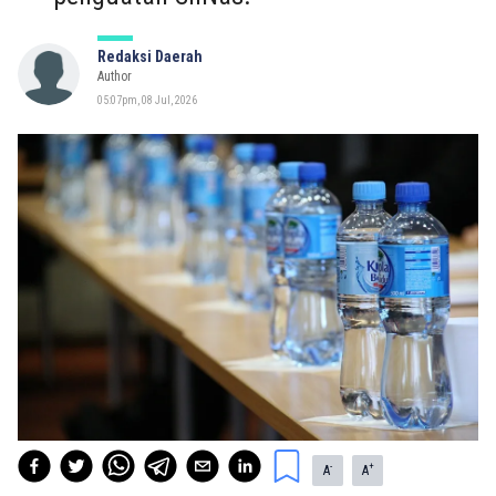
Redaksi Daerah
Author
05:07pm, 08 Jul, 2026
-
+
A
A