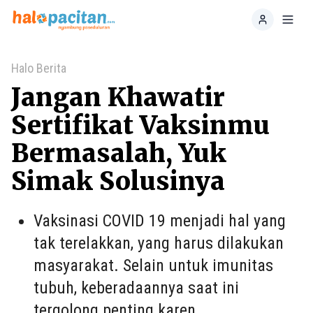
Home
Toggl
Halo Berita
Jangan Khawatir
Sertifikat Vaksinmu
Bermasalah, Yuk
Simak Solusinya
Vaksinasi COVID 19 menjadi hal yang
tak terelakkan, yang harus dilakukan
masyarakat. Selain untuk imunitas
tubuh, keberadaannya saat ini
tergolong penting karen