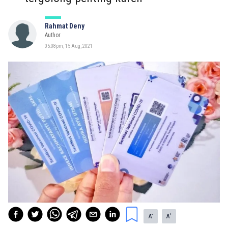
Rahmat Deny
Author
05:08pm, 15 Aug, 2021
-
+
A
A