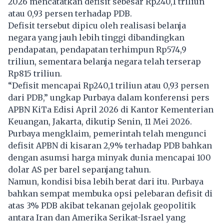
2026 mencatatkan defisit sebesar Rp240,1 triliun
atau 0,93 persen terhadap PDB.
Defisit tersebut dipicu oleh realisasi belanja
negara yang jauh lebih tinggi dibandingkan
pendapatan, pendapatan terhimpun Rp574,9
triliun, sementara belanja negara telah terserap
Rp815 triliun.
“Defisit mencapai Rp240,1 triliun atau 0,93 persen
dari PDB,” ungkap Purbaya dalam konferensi pers
APBN KiTa Edisi April 2026 di Kantor Kementerian
Keuangan, Jakarta, dikutip Senin, 11 Mei 2026.
Purbaya mengklaim, pemerintah telah mengunci
defisit APBN di kisaran 2,9% terhadap PDB bahkan
dengan asumsi harga minyak dunia mencapai 100
dolar AS per barel sepanjang tahun.
Namun, kondisi bisa lebih berat dari itu. Purbaya
bahkan sempat membuka opsi pelebaran defisit di
atas 3% PDB akibat tekanan gejolak geopolitik
antara Iran dan Amerika Serikat-Israel yang