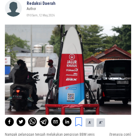
Redaksi Daerah
Author
09:05am, 12 May, 2026
-
+
A
A
Nampak pelanggan tengah melakukan pengisian BBM jenis
(trenasia.com)