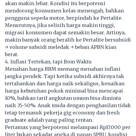
akan makin lebar. Kondisi itu berpotensi
mendorong konsumen kelas menengah, bahkan
pengguna sepeda motor, berpindah ke Pertalite.
Menurutnya, jika selisih harga makin tinggi,
migrasi konsumen dapat semakin besar. Artinya,
makin banyak orang beralih ke Pertalite bersubsidi
→ volume subsidi meledak → beban APBN kian
berat.
4. Inflasi Tertekan, tapi Bom Waktu
Menahan harga
BBM
memang menahan inflasi
jangka pendek. Tapi ketika subsidi akhirnya tak
tertahankan dan harga naik sekaligus, kenaikan
harga kebutuhan pokok minimal bisa mencapai
10%, bahkan tarif angkutan umum bisa diminta
naik 35-50%. Anak muda dengan penghasilan tidak
tetap termasuk pekerja gig economy dan fresh
graduate adalah yang paling rentan.
Pertamax yang berpotensi melampaui Rp17.000 per
liter bukan sekadar angka di papan SPBU, kondisi