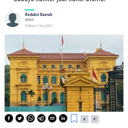
Redaksi Daerah
Author
09:08pm, 27 Aug, 2025
-
+
A
A