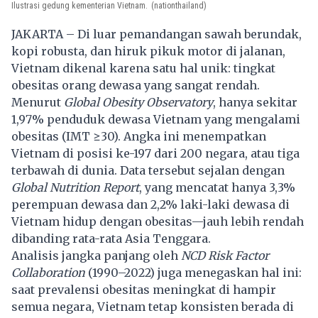
Ilustrasi gedung kementerian Vietnam.
(nationthailand)
JAKARTA – Di luar pemandangan sawah berundak,
kopi robusta, dan hiruk pikuk motor di jalanan,
Vietnam dikenal karena satu hal unik: tingkat
obesitas orang dewasa yang sangat rendah.
Menurut
Global Obesity Observatory
, hanya sekitar
1,97% penduduk dewasa Vietnam yang mengalami
obesitas (IMT ≥30). Angka ini menempatkan
Vietnam di posisi ke-197 dari 200 negara, atau tiga
terbawah di dunia. Data tersebut sejalan dengan
Global Nutrition Report
, yang mencatat hanya 3,3%
perempuan dewasa dan 2,2% laki-laki dewasa di
Vietnam hidup dengan obesitas—jauh lebih rendah
dibanding rata-rata Asia Tenggara.
Analisis jangka panjang oleh
NCD Risk Factor
Collaboration
(1990–2022) juga menegaskan hal ini:
saat prevalensi obesitas meningkat di hampir
semua negara, Vietnam tetap konsisten berada di