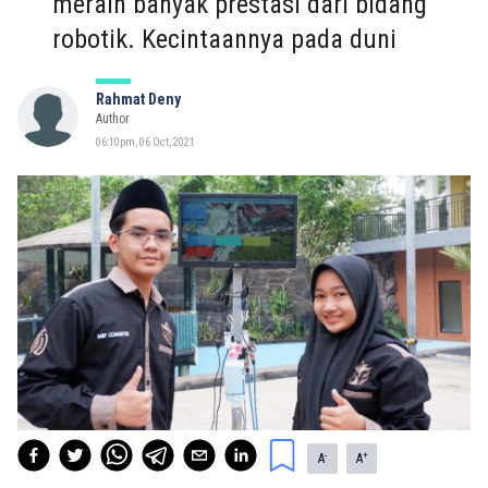
meraih banyak prestasi dari bidang
robotik. Kecintaannya pada duni
Rahmat Deny
Author
06:10pm, 06 Oct, 2021
-
+
A
A