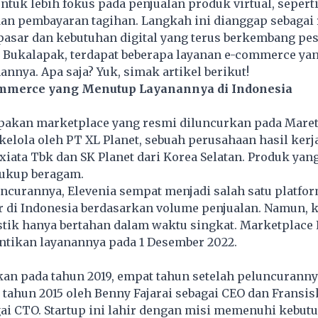
ntuk lebih fokus pada penjualan produk virtual, seperti
 dan pembayaran tagihan. Langkah ini dianggap sebagai
pasar dan kebutuhan digital yang terus berkembang pes
n
Bukalapak
, terdapat beberapa layanan e-commerce yan
nnya. Apa saja? Yuk, simak artikel berikut!
mmerce yang Menutup Layanannya di Indonesia
pakan marketplace yang resmi diluncurkan pada Maret 
ikelola oleh PT XL Planet, sebuah perusahaan hasil ker
xiata Tbk dan SK Planet dari Korea Selatan. Produk yang
cukup beragam.
ncurannya, Elevenia sempat menjadi salah satu platfor
r di Indonesia berdasarkan volume penjualan. Namun, 
tik hanya bertahan dalam waktu singkat. Marketplace 
tikan layanannya pada 1 Desember 2022.
an pada tahun 2019, empat tahun setelah peluncuranny
 tahun 2015 oleh Benny Fajarai sebagai CEO dan Fransi
ai CTO. Startup ini lahir dengan misi memenuhi kebut