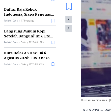
Buatan
Daftar Raja Rokok
Indonesia, Siapa Penguasa
Industri Tembakau
-
A
Redaksi Daerah
17 hours ago
Nasional?
+
A
Langsung Minum Kopi
Setelah Bangun? Ini 6 Efek
yang Terjadi pada Tubuh
Redaksi Daerah
06 Aug 2026 - 08:15PM
Kurs Dolar AS Hari Ini 6
Agustus 2026: 1 USD Berapa
Rupiah Sekarang?
Redaksi Daerah
06 Aug 2026 - 07:56PM
Ilustrasi e-commerce.
(
JAKARTA – Perd