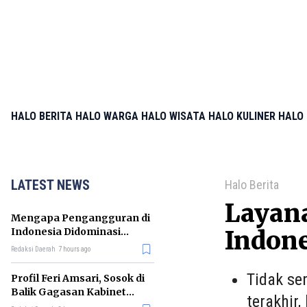
HALO BERITA
HALO WARGA
HALO WISATA
HALO KULINER
HALO 
LATEST NEWS
Halo Berita
Layan
Mengapa Pengangguran di
Indonesia Didominasi
Indone
Lulusan SMK? Ini Faktanya
Redaksi Daerah
7 hours ago
Tidak se
Profil Feri Amsari, Sosok di
Balik Gagasan Kabinet
terakhir
Bayangan Indonesia