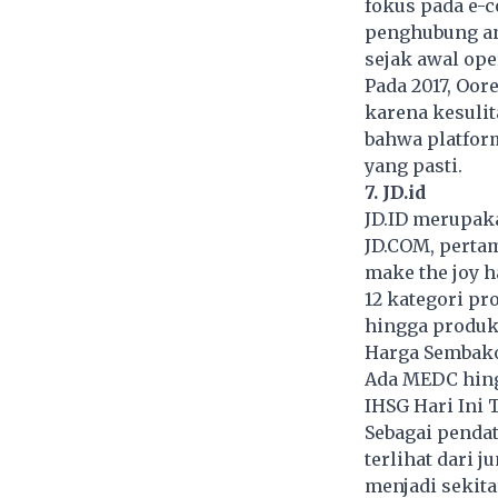
fokus pada e-c
penghubung an
sejak awal ope
Pada 2017, Oo
karena kesuli
bahwa platfor
yang pasti.
7. JD.id
JD.ID merupaka
JD.COM, pertam
make the joy 
12 kategori pr
hingga produ
Harga Sembako 
Ada MEDC hingg
IHSG Hari Ini T
Sebagai pendat
terlihat dari 
menjadi sekita