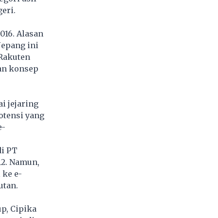
eri.
016. Alasan
Jepang ini
 Rakuten
gan konsep
i jejaring
potensi yang
e-
di PT
12. Namun,
 ke e-
utan.
p, Cipika