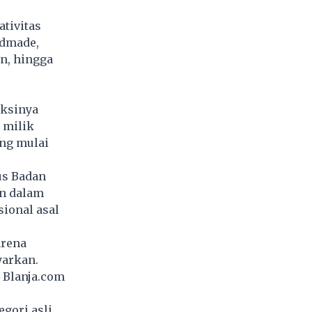
tivitas
ndmade,
an, hingga
aksinya
 milik
ang mulai
us Badan
an dalam
ional asal
arena
yarkan.
 Blanja.com
gori asli