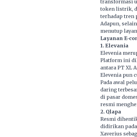
transformasi u
token listrik,
terhadap tren 
Adapun, selai
menutup layana
Layanan E-co
1. Elevania
Elevenia meru
Platform ini d
antara PT XL A
Elevenia pun 
Pada awal pelu
daring terbesa
di pasar domes
resmi menghen
2. Qlapa
Resmi dihentik
didirikan pada
Xaverius sebag