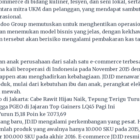
ommerce di bidang kuliner, fesyen, dan seni lokal, sert
tara mitra UKM dan pelanggan, yang mendapat sambuta
rasional.
redoo Group memutuskan untuk menghentikan operasio
tan menemukan model bisnis yang jelas, dengan kekha
m tersebut akan berisiko mengalami pembakaran kas t
n anak perusahaan dari salah satu e-commerce terbesar
a kali beroperasi di Indonesia pada November 2015 de
happen atau menghadirkan kebahagiaan. JD.ID menawar
oduk, mulai dari kebutuhan ibu dan anak, perangkat ele
k mewah.
di Jakarta: Cabe Rawit Hijau Naik, Tepung Terigu Tur
a PGEO di Jajaran Top Gainers LQ45 Pagi Ini
urun 15,18 Poin ke 7.073,69
ang baru, JD.ID mengalami perkembangan yang pesat. H
jumlah produk yang awalnya hanya 10.000 SKU pada 2015
r 100.000 SKU pada akhir 2016. E-commerce JD.ID resmi