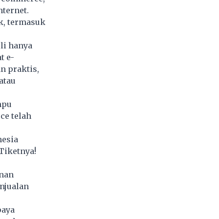
nternet.
k, termasuk
li hanya
t e-
n praktis,
atau
mpu
ce telah
nesia
Tiketnya!
anan
njualan
paya