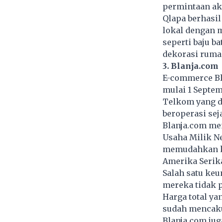
permintaan aka
Qlapa berhasi
lokal dengan 
seperti baju ba
dekorasi ruma
3. Blanja.com
E-commerce Bl
mulai 1 Septe
Telkom yang d
beroperasi sej
Blanja.com men
Usaha Milik N
memudahkan ko
Amerika Serika
Salah satu ke
mereka tidak p
Harga total ya
sudah mencakup
Blanja.com ju