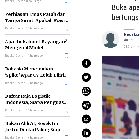
Redaksi Daerah
8 hours ago
Bukalapa
Perhiasan Emas Patah dan
berfungs
Tanpa Surat, Apakah Masih
Bisa Digadaikan?
Redaksi Daerah
10 hours ago
Redaksi
Author
Apa Itu Kabinet Bayangan?
Mengenal Model
08:01am, 14
Pengawasan Alternatif
Redaksi Daerah
11 hours ago
Pemerintah
Rahasia Menemukan
'Spike' Agar CV Lebih Dilirik
Perekrut Menurut Bos
Redaksi Daerah
13 hours ago
Meta
Daftar Raja Logistik
Indonesia, Siapa Penguasa
Industri Pengiriman
Redaksi Daerah
15 hours ago
Terbesar?
Bukan Ahli AI, Sosok Ini
Justru Dinilai Paling Siap
Memimpin Era Kecerdasan
Redaksi Daerah
16 hours ago