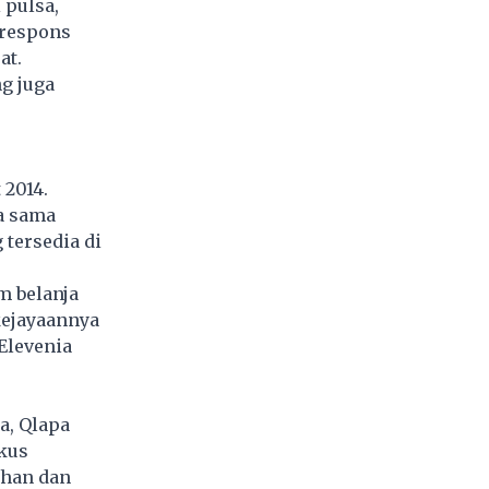
 pulsa,
 respons
at.
g juga
2014.
ja sama
 tersedia di
m belanja
kejayaannya
Elevenia
a, Qlapa
skus
uhan dan