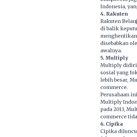
Indonesia, yan
4. Rakuten
Rakuten Belanj
di balik keput
menghentikan 
disebabkan ole
awalnya.
5. Multiply
Multiply didir
sosial yang fo
lebih besar, M
commerce.
Perusahaan ini
Multiply Indon
pada 2013, Mul
commerce tida
6. Cipika
Cipika diluncu