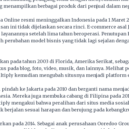
g menampilkan berbagai produk dari penjual dalam neg
a Online resmi meninggalkan Indonesia pada 1 Maret 2
usan ini tidak dijelaskan secara rinci. E-commerce asal 
layanannya setelah lima tahun beroperasi. Penutupan
h perubahan model bisnis yang tidak lagi sejalan den
ikan pada tahun 2003 di Florida, Amerika Serikat, sebaga
kus pada blog, foto, video, musik, dan lainnya. Melihat 
ultiply kemudian mengubah situsnya menjadi platform 
 pindah ke Jakarta pada 2010 dan berganti nama menja
esia. Mereka juga membuka cabang di Filipina pada 20
tiply mengakui bahwa peralihan dari situs media sosial
k berjalan sesuai harapan dan berujung pada kebangkr
rkan pada 2014. Sebagai anak perusahaan Ooredoo Grou