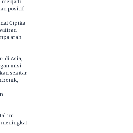
a menjadi
n positif
nal Cipika
watiran
anpa arah
 di Asia,
ngan misi
kan sekitar
ktronik,
un
al ini
, meningkat