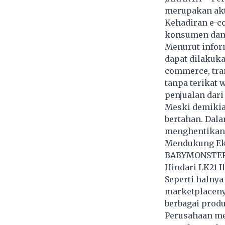
merupakan akti
Kehadiran e-c
konsumen dan 
Menurut inform
dapat dilakuka
commerce, tra
tanpa terikat
penjualan dari
Meski demikia
bertahan. Dala
menghentikan 
Mendukung Ekon
BABYMONSTER S
Hindari LK21 I
Seperti halny
marketplacenya
berbagai produ
Perusahaan men