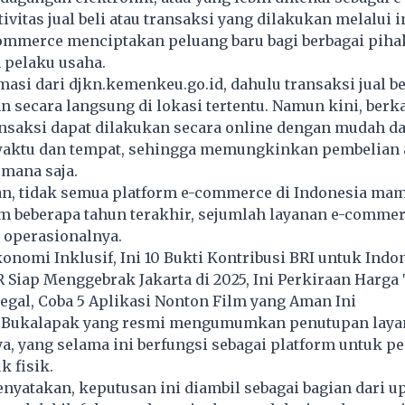
vitas jual beli atau transaksi yang dilakukan melalui i
ommerce menciptakan peluang baru bagi berbagai piha
pelaku usaha.
asi dari djkn.kemenkeu.go.id, dahulu transaksi jual be
n secara langsung di lokasi tertentu. Namun kini, berka
nsaksi dapat dilakukan secara online dengan mudah da
 waktu dan tempat, sehingga memungkinkan pembelian 
 mana saja.
n, tidak semua platform e-commerce di Indonesia ma
m beberapa tahun terakhir, sejumlah layanan e-commer
operasionalnya.
omi Inklusif, Ini 10 Bukti Kontribusi BRI untuk Indo
iap Menggebrak Jakarta di 2025, Ini Perkiraan Harga 
legal, Coba 5 Aplikasi Nonton Film yang Aman Ini
a Bukalapak yang resmi mengumumkan penutupan lay
, yang selama ini berfungsi sebagai platform untuk pe
k fisik.
yatakan, keputusan ini diambil sebagai bagian dari u