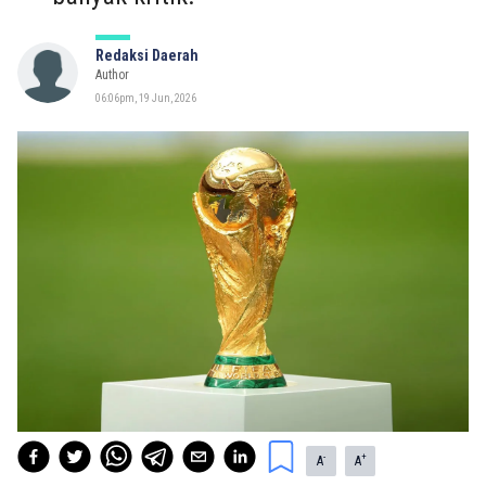
Redaksi Daerah
Author
06:06pm, 19 Jun, 2026
-
+
A
A