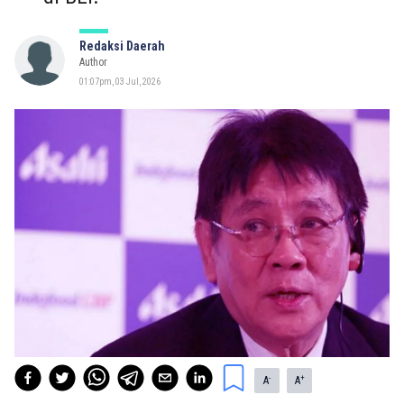
Redaksi Daerah
Author
01:07pm, 03 Jul, 2026
-
+
A
A