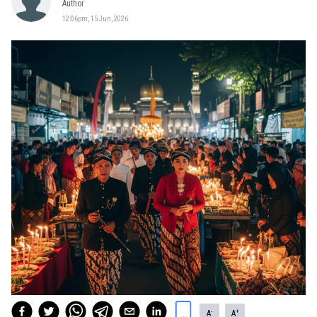
Author
12:06pm, 15 Jun, 2026
-
+
A
A