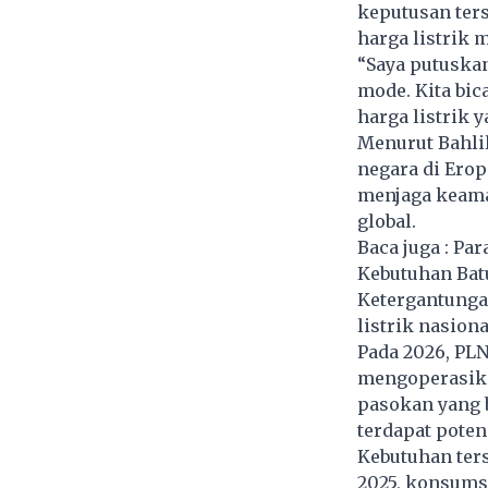
keputusan ters
harga listrik 
“Saya putuskan,
mode. Kita bic
harga listrik y
Menurut Bahlil
negara di Ero
menjaga keama
global.
Baca juga :
Par
Kebutuhan Bat
Ketergantunga
listrik nasion
Pada 2026, PLN
mengoperasika
pasokan yang b
terdapat poten
Kebutuhan ter
2025, konsumsi 