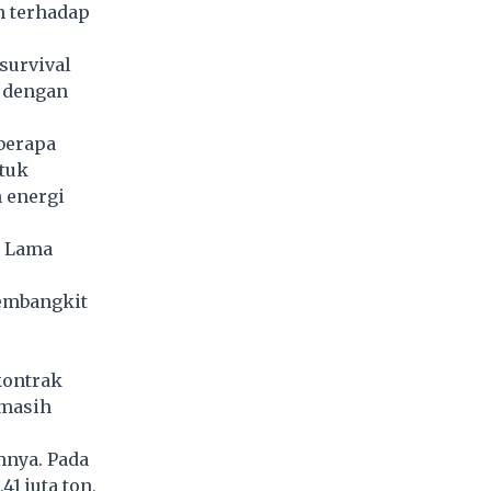
n terhadap
 survival
a dengan
berapa
tuk
 energi
u Lama
embangkit
kontrak
 masih
mnya. Pada
1 juta ton,