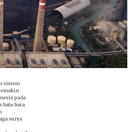
m sistem
 semakin
onesia pada
 batu bara.
m
aga surya