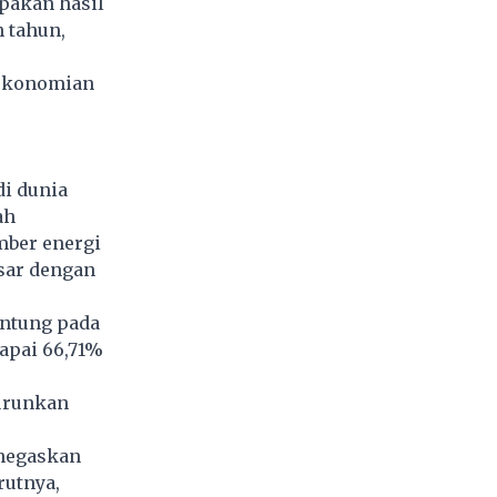
pakan hasil
n tahun,
erekonomian
di dunia
ah
mber energi
sar dengan
antung pada
capai 66,71%
nurunkan
enegaskan
rutnya,