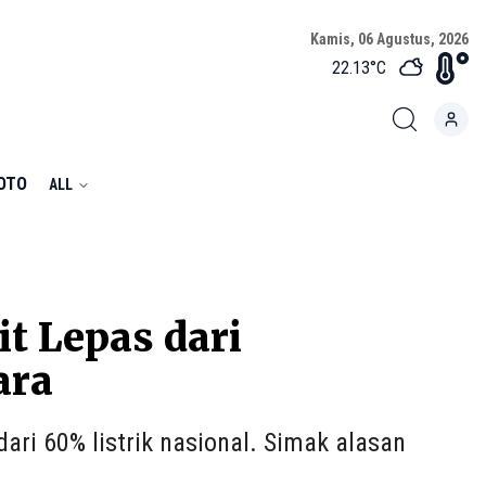
Kamis, 06 Agustus, 2026
22.13
°C
FOTO
ALL
t Lepas dari
ara
ri 60% listrik nasional. Simak alasan