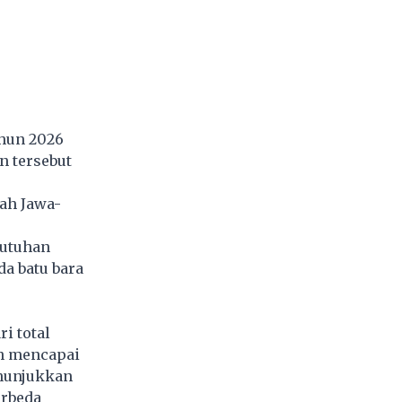
ahun 2026
n tersebut
ah Jawa-
butuhan
a batu bara
i total
ah mencapai
enunjukkan
erbeda