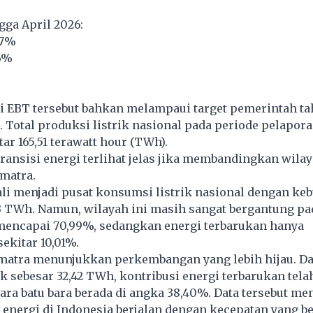
ga April 2026:
87%
86%
i EBT tersebut bahkan melampaui target pemerintah t
. Total produksi listrik nasional pada periode pelapora
ar 165,51 terawatt hour (TWh).
ansisi energi terlihat jelas jika membandingkan wilay
matra.
li menjadi pusat konsumsi listrik nasional dengan ke
 TWh. Namun, wilayah ini masih sangat bergantung pad
mencapai 70,99%, sedangkan energi terbarukan hanya
sekitar 10,01%.
matra menunjukkan perkembangan yang lebih hijau. Dar
ik sebesar 32,42 TWh, kontribusi energi terbarukan tel
ara batu bara berada di angka 38,40%. Data tersebut m
 energi di Indonesia berjalan dengan kecepatan yang b