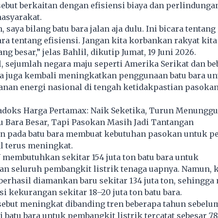
ebut berkaitan dengan efisiensi biaya dan perlindunga
masyarakat.
 saya bilang batu bara jalan aja dulu. Ini bicara tentang
ara tentang efisiensi. Jangan kita korbankan rakyat kit
ang besar,” jelas Bahlil, dikutip Jumat, 19 Juni 2026.
, sejumlah negara maju seperti Amerika Serikat dan be
pa juga kembali meningkatkan penggunaan batu bara un
nan energi nasional di tengah ketidakpastian pasokan
adoks Harga Pertamax: Naik Seketika, Turun Menungg
u Bara Besar, Tapi Pasokan Masih Jadi Tantangan
n pada batu bara membuat kebutuhan pasokan untuk p
al terus meningkat.
 membutuhkan sekitar 154 juta ton batu bara untuk
n seluruh pembangkit listrik tenaga uapnya. Namun, 
erhasil diamankan baru sekitar 134 juta ton, sehingga
si kekurangan sekitar 18–20 juta ton batu bara.
sebut meningkat dibanding tren beberapa tahun sebelu
batu bara untuk pembangkit listrik tercatat sebesar 78,4