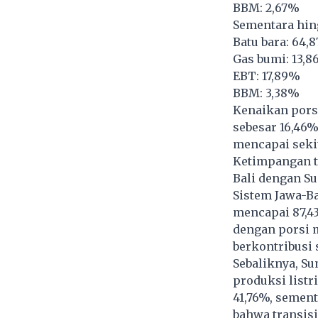
BBM: 2,67%
Sementara hing
Batu bara: 64,
Gas bumi: 13,
EBT: 17,89%
BBM: 3,38%
Kenaikan pors
sebesar 16,46%
mencapai sekit
Ketimpangan tr
Bali dengan Su
Sistem Jawa-Ba
mencapai 87,43
dengan porsi 
berkontribusi 
Sebaliknya, Su
produksi listr
41,76%, sement
bahwa transisi