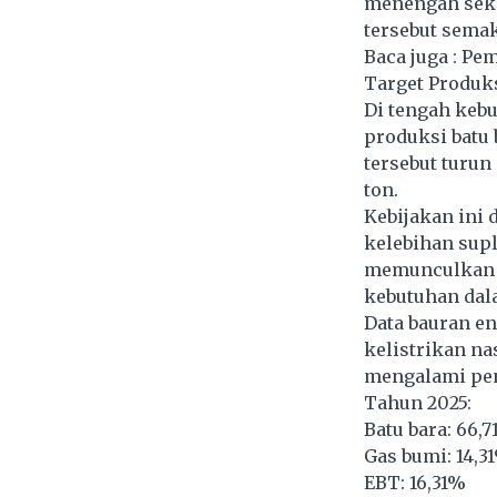
menengah seki
tersebut semak
Baca juga :
Pem
Target Produks
Di tengah keb
produksi batu 
tersebut turun
ton.
Kebijakan ini 
kelebihan supl
memunculkan k
kebutuhan dala
Data bauran e
kelistrikan na
mengalami pe
Tahun 2025:
Batu bara: 66,
Gas bumi: 14,3
EBT: 16,31%