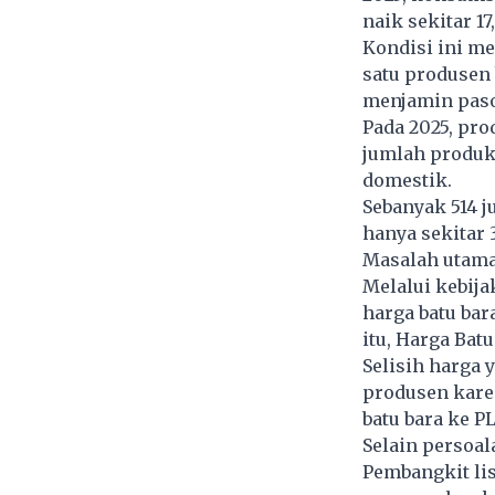
naik sekitar 1
Kondisi ini m
satu produsen 
menjamin paso
Pada 2025, pro
jumlah produks
domestik.
Sebanyak 514 j
hanya sekitar
Masalah utama 
Melalui kebij
harga batu bar
itu, Harga Bat
Selisih harga 
produsen kare
batu bara ke P
Selain persoal
Pembangkit lis