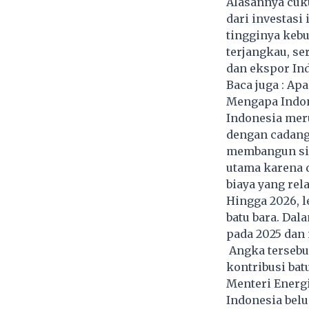
Alasannya cuk
dari investasi
tingginya kebut
terjangkau, se
dan ekspor In
Baca juga :
Apa
Mengapa Indon
Indonesia meru
dengan cadang
membangun sis
utama karena 
biaya yang rel
Hingga 2026, l
batu bara. Dal
pada 2025 dan 
Angka tersebu
kontribusi bat
Menteri Energ
Indonesia belu