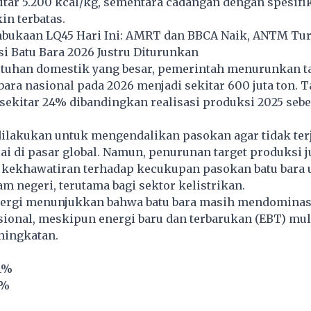
tar 5.200 kcal/kg, sementara cadangan dengan spesifi
in terbatas.
bukaan LQ45 Hari Ini: AMRT dan BBCA Naik, ANTM Tu
i Batu Bara 2026 Justru Diturunkan
utuhan domestik yang besar, pemerintah menurunkan t
bara nasional pada 2026 menjadi sekitar 600 juta ton. T
 sekitar 24% dibandingkan realisasi produksi 2025 sebe
dilakukan untuk mengendalikan pasokan agar tidak ter
ai di pasar global. Namun, penurunan target produksi j
ekhawatiran terhadap kecukupan pasokan batu bara 
m negeri, terutama bagi sektor kelistrikan.
nergi menunjukkan bahwa batu bara masih mendominas
sional, meskipun energi baru dan terbarukan (EBT) mul
ningkatan.
71%
1%