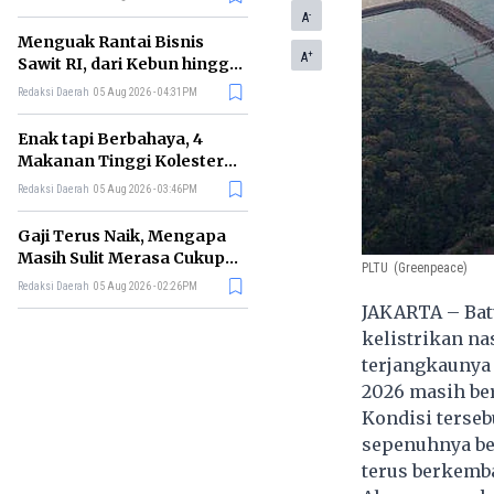
-
A
Menguak Rantai Bisnis
+
A
Sawit RI, dari Kebun hingga
Jadi Minyak Goreng
Redaksi Daerah
05 Aug 2026 - 04:31PM
Enak tapi Berbahaya, 4
Makanan Tinggi Kolesterol
Ini Sebaiknya Dibatasi
Redaksi Daerah
05 Aug 2026 - 03:46PM
Gaji Terus Naik, Mengapa
Masih Sulit Merasa Cukup?
PLTU
(Greenpeace)
Ini Penjelasannya
Redaksi Daerah
05 Aug 2026 - 02:26PM
JAKARTA – Bat
kelistrikan na
terjangkaunya 
2026 masih ber
Kondisi terse
sepenuhnya ber
terus berkemb