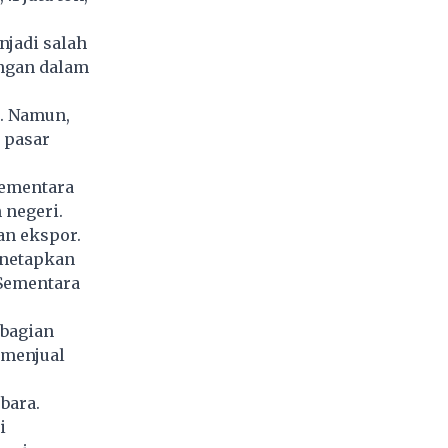
njadi salah
angan dalam
n. Namun,
 pasar
sementara
 negeri.
an ekspor.
enetapkan
 Sementara
ebagian
 menjual
bara.
i