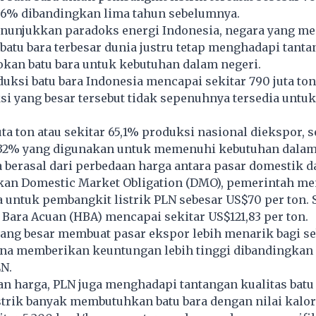
7,6% dibandingkan lima tahun sebelumnya.
enunjukkan paradoks energi Indonesia, negara yang me
batu bara terbesar dunia justru tetap menghadapi tant
kan batu bara untuk kebutuhan dalam negeri.
duksi batu bara Indonesia mencapai sekitar 790 juta to
i yang besar tersebut tidak sepenuhnya tersedia untuk
uta ton atau sekitar 65,1% produksi nasional diekspor, 
 32% yang digunakan untuk memenuhi kebutuhan dalam
berasal dari perbedaan harga antara pasar domestik d
akan Domestic Market Obligation (DMO), pemerintah m
a untuk pembangkit listrik PLN sebesar US$70 per ton.
u Bara Acuan (HBA) mencapai sekitar US$121,83 per ton.
yang besar membuat pasar ekspor lebih menarik bagi s
na memberikan keuntungan lebih tinggi dibandingkan
LN.
an harga, PLN juga menghadapi tantangan kualitas batu 
trik banyak membutuhkan batu bara dengan nilai kalor