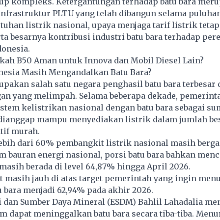
up kompleks. Ketergantungan terhadap batu bara meru
 infrastruktur PLTU yang telah dibangun selama puluha
uhan listrik nasional, upaya menjaga tarif listrik tetap
rta besarnya kontribusi industri batu bara terhadap p
donesia.
kah B50 Aman untuk Innova dan Mobil Diesel Lain?
esia Masih Mengandalkan Batu Bara?
pakan salah satu negara penghasil batu bara terbesar 
an yang melimpah. Selama beberapa dekade, pemerint
tem kelistrikan nasional dengan batu bara sebagai su
dianggap mampu menyediakan listrik dalam jumlah be
atif murah.
ebih dari 60% pembangkit listrik nasional masih berg
am bauran energi nasional, porsi batu bara bahkan men
masih berada di level 64,87% hingga April 2026.
t masih jauh di atas target pemerintah yang ingin me
u bara menjadi 62,94% pada akhir 2026.
i dan Sumber Daya Mineral (ESDM) Bahlil Lahadalia m
m dapat meninggalkan batu bara secara tiba-tiba. Menu