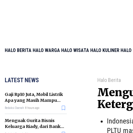
HALO BERITA
HALO WARGA
HALO WISATA
HALO KULINER
HALO 
LATEST NEWS
Halo Berita
Mengua
Gaji Rp10 Juta, Mobil Listrik
Apa yang Masih Mampu
Keterg
Dibeli di GIIAS 2026?
Redaksi Daerah
8 hours ago
Indonesi
Menguak Gurita Bisnis
Keluarga Riady, dari Bank
PLTU mas
hingga Rumah Sakit