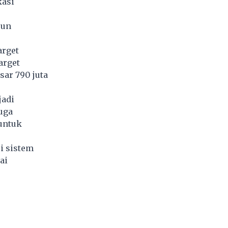
kasi
run
arget
arget
sar 790 juta
jadi
uga
untuk
i sistem
ai