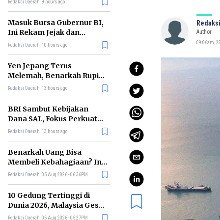
Redaksi Daerah
9 hours ago
Masuk Bursa Gubernur BI,
Redaksi
Ini Rekam Jejak dan
Author
Kontroversi Burhanuddin
09:06am, 2
Redaksi Daerah
10 hours ago
Abdullah
Yen Jepang Terus
Melemah, Benarkah Rupiah
Terancam Bernasib Sama?
Redaksi Daerah
13 hours ago
BRI Sambut Kebijakan
Dana SAL, Fokus Perkuat
Kredit UMKM dan Sektor
Redaksi Daerah
13 hours ago
Riil
Benarkah Uang Bisa
Membeli Kebahagiaan? Ini
Penjelasan Ilmu Ekonomi
Redaksi Daerah
05 Aug 2026 - 06:36PM
10 Gedung Tertinggi di
Dunia 2026, Malaysia Geser
China ke Posisi Kedua
Redaksi Daerah
05 Aug 2026 - 05:27PM