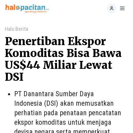
Home
Toggl
Halo Berita
Penertiban Ekspor
Komoditas Bisa Bawa
US$44 Miliar Lewat
DSI
PT Danantara Sumber Daya
Indonesia (DSI) akan memusatkan
perhatian pada penataan pencatatan
ekspor komoditas untuk menjaga
devisa negara serta memperkuat