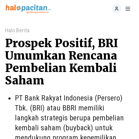
Home
Toggl
Halo Berita
Prospek Positif, BRI
Umumkan Rencana
Pembelian Kembali
Saham
PT Bank Rakyat Indonesia (Persero)
Tbk. (BRI) atau BBRI memiliki
langkah strategis berupa pembelian
kembali saham (buyback) untuk
mendukung program kepemilikan