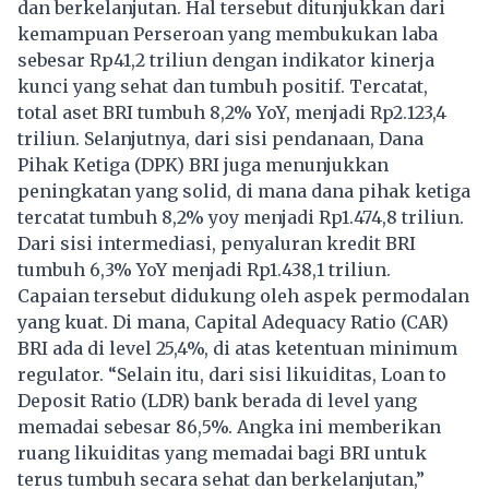
dan berkelanjutan. Hal tersebut ditunjukkan dari
kemampuan Perseroan yang membukukan laba
sebesar Rp41,2 triliun dengan indikator kinerja
kunci yang sehat dan tumbuh positif. Tercatat,
total aset BRI tumbuh 8,2% YoY, menjadi Rp2.123,4
triliun. Selanjutnya, dari sisi pendanaan, Dana
Pihak Ketiga (DPK) BRI juga menunjukkan
peningkatan yang solid, di mana dana pihak ketiga
tercatat tumbuh 8,2% yoy menjadi Rp1.474,8 triliun.
Dari sisi intermediasi, penyaluran kredit BRI
tumbuh 6,3% YoY menjadi Rp1.438,1 triliun.
Capaian tersebut didukung oleh aspek permodalan
yang kuat. Di mana, Capital Adequacy Ratio (CAR)
BRI ada di level 25,4%, di atas ketentuan minimum
regulator. “Selain itu, dari sisi likuiditas, Loan to
Deposit Ratio (LDR) bank berada di level yang
memadai sebesar 86,5%. Angka ini memberikan
ruang likuiditas yang memadai bagi BRI untuk
terus tumbuh secara sehat dan berkelanjutan,”