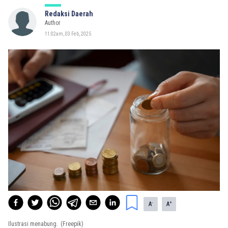
Redaksi Daerah
Author
11:02am, 03 Feb, 2025
-
+
A
A
Ilustrasi menabung.
(Freepik)