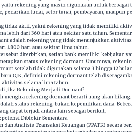
, yaitu rekening yang masih digunakan untuk berbagai 
er, penarikan tunai, setor tunai, pembayaran, maupun 
g tidak aktif, yakni rekening yang tidak memiliki aktiv
a lebih dari 360 hari atau sekitar satu tahun. Sementara
ant adalah rekening yang tidak menunjukkan aktivitas
ri 1.800 hari atau sekitar lima tahun.
ersebut diterbitkan, setiap bank memiliki kebijakan ya
netapkan status rekening dormant. Umumnya, rekenin
mant setelah tidak digunakan selama 3 hingga 12 bulan.
 baru OJK, definisi rekening dormant telah diseragamk
 aktivitas selama lima tahun.
adi Jika Rekening Menjadi Dormant?
h mengira rekening dormant berarti uang akan hilang.
dalah status rekening, bukan kepemilikan dana. Beber
ng dapat terjadi antara lain sebagai berikut,
rpotensi Diblokir Sementara
n dan Analisis Transaksi Keuangan (PPATK) secara ber