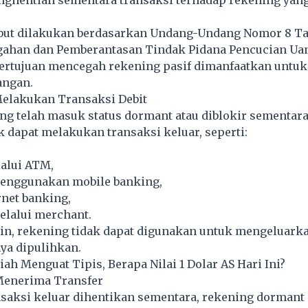
ghentian sementara transaksi terhadap rekening yang
but dilakukan berdasarkan Undang-Undang Nomor 8 T
gahan dan Pemberantasan Tindak Pidana Pencucian Ua
ertujuan mencegah rekening pasif dimanfaatkan untuk 
angan.
Melakukan Transaksi Debit
ng telah masuk status dormant atau diblokir sementara
dapat melakukan transaksi keluar, seperti:
lalui ATM,
enggunakan mobile banking,
rnet banking,
lalui merchant.
ain, rekening tidak dapat digunakan untuk mengeluark
ya dipulihkan.
iah Menguat Tipis, Berapa Nilai 1 Dolar AS Hari Ini?
 Menerima Transfer
saksi keluar dihentikan sementara, rekening dormant