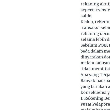
rekening aktif
seperti transf
saldo.
Kedua, rekenin
transaksi selam
rekening dorm
selama lebih da
Sebelum POJK t
beda dalam me
dinyatakan dor
melalui aturan
tidak memiliki
Apa yang Terj
Banyak nasaba
yang berubah a
konsekuensi ya
1. Rekening Be
Pusat Pelapora