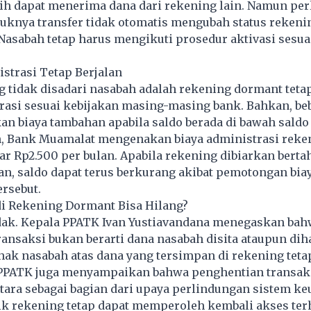
 dapat menerima dana dari rekening lain. Namun per
uknya transfer tidak otomatis mengubah status rekeni
 Nasabah tetap harus mengikuti prosedur aktivasi sesua
istrasi Tetap Berjalan
g tidak disadari nasabah adalah rekening dormant teta
rasi sesuai kebijakan masing-masing bank. Bahkan, be
an biaya tambahan apabila saldo berada di bawah sald
h, Bank Muamalat mengenakan biaya administrasi reke
r Rp2.500 per bulan. Apabila rekening dibiarkan bert
n, saldo dapat terus berkurang akibat pemotongan bia
ersebut.
i Rekening Dormant Bisa Hilang?
dak. Kepala PPATK Ivan Yustiavandana menegaskan bah
ansaksi bukan berarti dana nasabah disita ataupun dih
hak nasabah atas dana yang tersimpan di rekening teta
PPATK juga menyampaikan bahwa penghentian transak
tara sebagai bagian dari upaya perlindungan sistem ke
lik rekening tetap dapat memperoleh kembali akses te