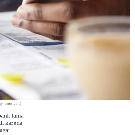
ayhomestudio)
bank lama
adi karena
bagai