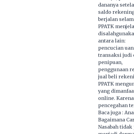
dananya setela
saldo rekening
berjalan selam
PPATK menjelas
disalahgunaka
antara lain:
pencucian uan
transaksi judi 
penipuan,
penggunaan re
jual beli reken
PPATK mengung
yang dimanfaa
online. Karena
pencegahan te
Baca juga :
Ana
Bagaimana Car
Nasabah tidak