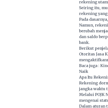
rekening utam
Seiring itu, m
rekening yang 
Pada dasarnya,
Namun, rekeni
berubah menjad
dan saldo berp
bank.
Berikut penjel
Otoritas Jasa 
mengaktifkann
Baca juga :
Kin
Naik
Apa Itu Reken
Rekening dorm
jangka waktu t
Melalui POJK 
mengenai statu
Dalam aturan t