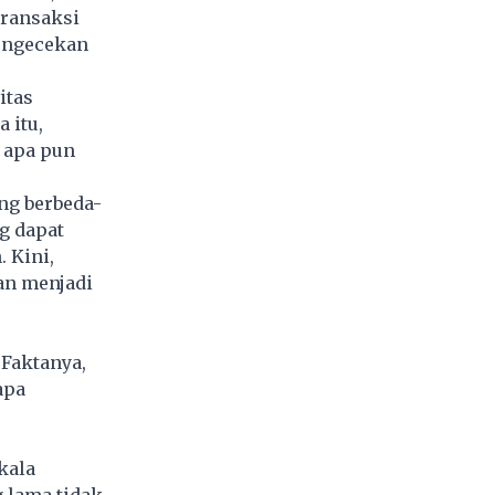
transaksi
pengecekan
itas
 itu,
 apa pun
ng berbeda-
g dapat
 Kini,
an menjadi
 Faktanya,
apa
kala