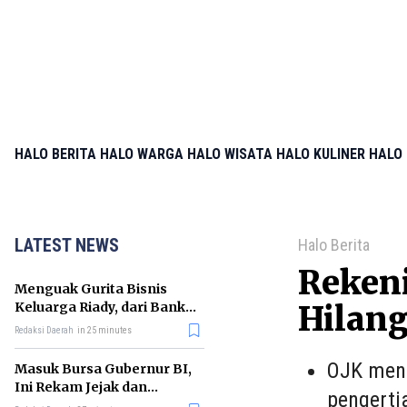
HALO BERITA
HALO WARGA
HALO WISATA
HALO KULINER
HALO 
LATEST NEWS
Halo Berita
Rekeni
Menguak Gurita Bisnis
Keluarga Riady, dari Bank
Hilang
hingga Rumah Sakit
Redaksi Daerah
in 25 minutes
OJK mene
Masuk Bursa Gubernur BI,
Ini Rekam Jejak dan
pengerti
Kontroversi Burhanuddin