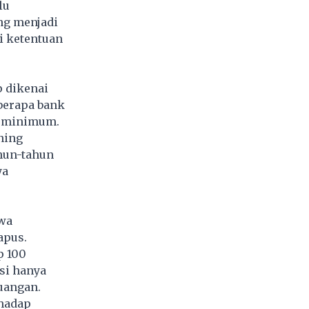
lu
ng menjadi
i ketentuan
p dikenai
berapa bank
o minimum.
ning
ahun-tahun
ya
wa
apus.
p 100
si hanya
uangan.
rhadap