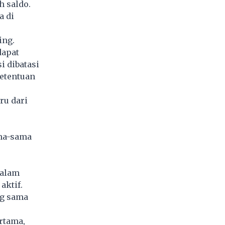
 saldo.
a di
ing.
dapat
i dibatasi
ketentuan
ru dari
ama-sama
dalam
aktif.
ng sama
ertama,