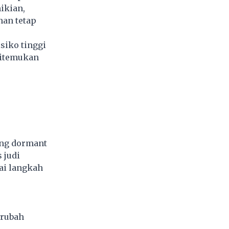
ikian,
nan tetap
siko tinggi
ditemukan
ng dormant
 judi
ai langkah
erubah