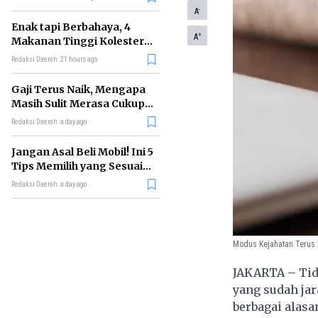
-
A
Enak tapi Berbahaya, 4
+
A
Makanan Tinggi Kolesterol
Ini Sebaiknya Dibatasi
Redaksi Daerah
21 hours ago
Gaji Terus Naik, Mengapa
Masih Sulit Merasa Cukup?
Ini Penjelasannya
Redaksi Daerah
a day ago
Jangan Asal Beli Mobil! Ini 5
Tips Memilih yang Sesuai
Kebutuhan
Redaksi Daerah
a day ago
Modus Kejahatan Terus 
JAKARTA – Tid
yang sudah jar
berbagai alasa