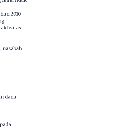
 lama tidak
ahun 2010
ng.
aktivitas
, nasabah
an dana
 pada