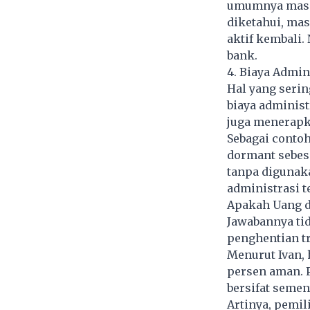
umumnya masih
diketahui, mas
aktif kembali.
bank.
4. Biaya Admin
Hal yang serin
biaya administ
juga menerapk
Sebagai conto
dormant sebesa
tanpa digunaka
administrasi t
Apakah Uang d
Jawabannya ti
penghentian tr
Menurut Ivan, 
persen aman. 
bersifat semen
Artinya, pemi