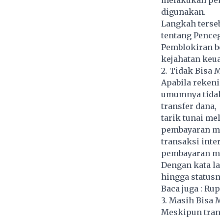
melakukan pen
digunakan.
Langkah terse
tentang Pence
Pemblokiran b
kejahatan keu
2. Tidak Bisa 
Apabila rekeni
umumnya tidak 
transfer dana,
tarik tunai me
pembayaran m
transaksi inte
pembayaran me
Dengan kata l
hingga statusn
Baca juga :
Rup
3. Masih Bisa
Meskipun tran