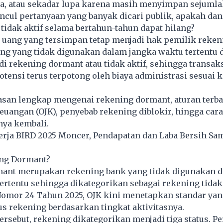
a, atau sekadar lupa karena masih menyimpan sejumlah
uncul pertanyaan yang banyak dicari publik, apakah dan
tidak aktif selama bertahun-tahun dapat hilang?
 uang yang tersimpan tetap menjadi hak pemilik reken
ng yang tidak digunakan dalam jangka waktu tertentu 
i rekening dormant atau tidak aktif, sehingga transaks
otensi terus terpotong oleh biaya administrasi sesuai 
asan lengkap mengenai rekening dormant, aturan terba
Keuangan (OJK), penyebab rekening diblokir, hingga cara
ya kembali.
erja BIRD 2025 Moncer, Pendapatan dan Laba Bersih S
ing Dormant?
ant merupakan rekening bank yang tidak digunakan 
ertentu sehingga dikategorikan sebagai rekening tidak 
Nomor 24 Tahun 2025, OJK kini menetapkan standar ya
s rekening berdasarkan tingkat aktivitasnya.
ersebut, rekening dikategorikan menjadi tiga status. P