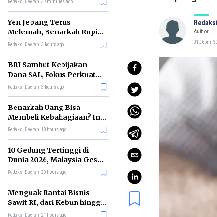
Redaksi Daerah
37 minutes ago
Abdullah
Yen Jepang Terus
Redaksi
Melemah, Benarkah Rupiah
Author
Terancam Bernasib Sama?
01:06pm, 3
Redaksi Daerah
3 hours ago
BRI Sambut Kebijakan
Dana SAL, Fokus Perkuat
Kredit UMKM dan Sektor
Redaksi Daerah
3 hours ago
Riil
Benarkah Uang Bisa
Membeli Kebahagiaan? Ini
Penjelasan Ilmu Ekonomi
Redaksi Daerah
18 hours ago
10 Gedung Tertinggi di
Dunia 2026, Malaysia Geser
China ke Posisi Kedua
Redaksi Daerah
20 hours ago
Menguak Rantai Bisnis
Sawit RI, dari Kebun hingga
Jadi Minyak Goreng
Redaksi Daerah
21 hours ago