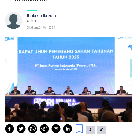
Redaksi Daerah
Author
08:03pm, 24 Mar, 2025
-
+
A
A