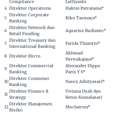
Compliance
Lutfiyanto
4
Direktur Operations
Hakim Putratama*
Direktur Corporate
5
Riko Tasmaya*
Banking
Direktur Network dan
6
Aquarius Rudianto*
Retail Funding
Direktur Treasury dan
7
Farida Thamrin*
International Banking
Akhmad
8
Direktur Micro
Purwakajaya*
Direktur Commercial
Alexander Dippo
9
Banking
Paris Y S*
Direktur Consumer
10
Nancy Adistyasari*
Banking
Direktur Finance &
Viviana Dyah Ayu
11
Strategy
Retno Kumalasari
Direktur Manajemen
12
Mucharom*
Risiko