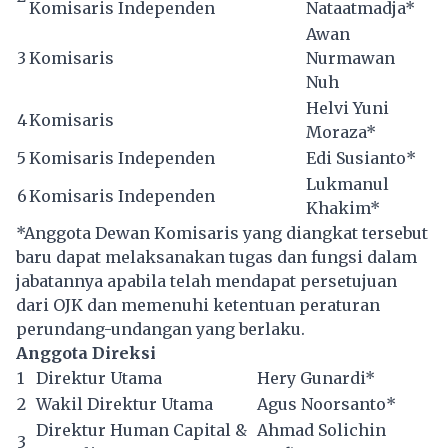
Komisaris Independen
Nataatmadja*
Awan
3
Komisaris
Nurmawan
Nuh
Helvi Yuni
4
Komisaris
Moraza*
5
Komisaris Independen
Edi Susianto*
Lukmanul
6
Komisaris Independen
Khakim*
*Anggota Dewan Komisaris yang diangkat tersebut
baru dapat melaksanakan tugas dan fungsi dalam
jabatannya apabila telah mendapat persetujuan
dari OJK dan memenuhi ketentuan peraturan
perundang-undangan yang berlaku.
Anggota Direksi
1
Direktur Utama
Hery Gunardi*
2
Wakil Direktur Utama
Agus Noorsanto*
Direktur Human Capital &
Ahmad Solichin
3