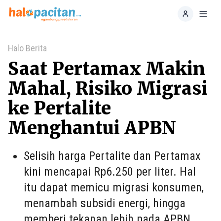
Home
Toggl
Halo Berita
Saat Pertamax Makin
Mahal, Risiko Migrasi
ke Pertalite
Menghantui APBN
Selisih harga Pertalite dan Pertamax
kini mencapai Rp6.250 per liter. Hal
itu dapat memicu migrasi konsumen,
menambah subsidi energi, hingga
memberi tekanan lebih pada APBN.