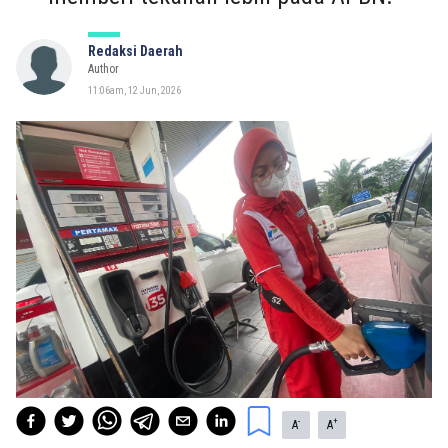
Redaksi Daerah
Author
11:06am, 12 Jun, 2026
-
+
A
A