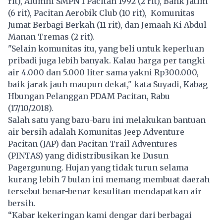
rit), Alumni SMPN 1 Pacitan 1992 (2 rit), Bank Jatim
(6 rit), Pacitan Aerobik Club (10 rit),
Komunitas
Jumat Berbagi Berkah (11 rit), dan Jemaah Ki Abdul
Manan Tremas (2 rit).
"Selain komunitas itu, yang beli untuk keperluan
pribadi juga lebih banyak. Kalau harga per tangki
air 4.000 dan 5.000 liter sama yakni Rp300.000,
baik jarak jauh maupun dekat," kata Suyadi, Kabag
Hbungan Pelanggan PDAM Pacitan, Rabu
(17/10/2018).
Salah satu yang baru-baru ini melakukan bantuan
air bersih adalah Komunitas Jeep Adventure
Pacitan (JAP) dan Pacitan Trail Adventures
(PINTAS) yang didistribusikan ke Dusun
Pagergunung. Hujan yang tidak turun selama
kurang lebih 7 bulan ini memang membuat daerah
tersebut benar-benar kesulitan mendapatkan air
bersih.
“Kabar kekeringan kami dengar dari berbagai