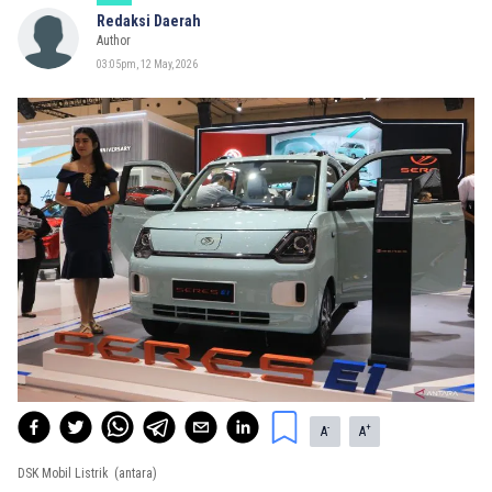
Redaksi Daerah
Author
03:05pm, 12 May, 2026
-
+
A
A
DSK Mobil Listrik
(antara)