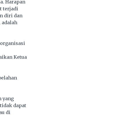
pa. Harapan
 terjadi
n diri dan
i adalah
eorganisasi
aikan Ketua
belahan
n yang
tidak dapat
au di