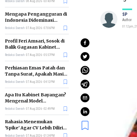
Redaksi Daerah
08 Aug 2026 - 03:43PM
Mengapa Pengangguran di
SP
Indonesia Didominasi
Author
Lulusan SMK? Ini Faktanya
01:12pm, 21
Redaksi Daerah
07 Aug 2026 - 07:06PM
Profil Feri Amsari, Sosok di
Balik Gagasan Kabinet
Bayangan Indonesia
Redaksi Daerah
07 Aug 2026 - 05:57PM
Perhiasan Emas Patah dan
Tanpa Surat, Apakah Masih
Bisa Digadaikan?
Redaksi Daerah
07 Aug 2026 - 04:12PM
Apa Itu Kabinet Bayangan?
Mengenal Model
Pengawasan Alternatif
Redaksi Daerah
07 Aug 2026 - 02:49PM
Pemerintah
Rahasia Menemukan
'Spike' Agar CV Lebih Dilirik
Perekrut Menurut Bos
Redaksi Daerah
07 Aug 2026 - 01:34PM