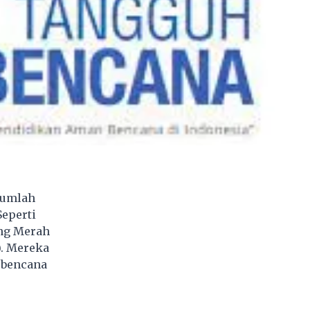
jumlah
eperti
ang Merah
. Mereka
 bencana