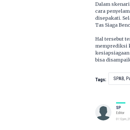
Dalam skenari
cara penyelama
disepakati. Se
Tas Siaga Ben
Hal tersebut t
memprediksi k
kesiapsiagaan 
bisa disampai
SPAB, Pa
Tags:
SP
Editor
01:12pm, 21