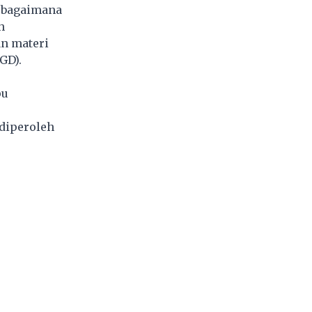
n bagaimana
h
an materi
PGD).
pu
 diperoleh