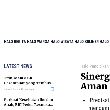
HALO BERITA
HALO WARGA
HALO WISATA
HALO KULINER
HALO 
LATEST NEWS
Halo Pendidikan
Sinerg
Titin, Mantri BRI
Perempuan yang Tembus
Aman 
Laut Demi Ekonomi Warga
Redaksi Daerah
12 hours ago
Kaledupa
Prediksi
Perkuat Kesehatan Ibu dan
Anak, BRI Peduli Resmikan
mengambi
Posyandu di Sleman