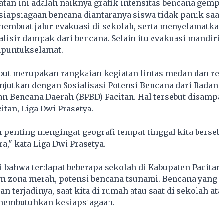
tan ini adalah naiknya grafik intensitas bencana gem
iapsiagaan bencana diantaranya siswa tidak panik saat
membuat jalur evakuasi di sekolah, serta menyelamatka
isir dampak dari bencana. Selain itu evakuasi mandir
apuntukselamat
.
ebut merupakan rangkaian kegiatan lintas medan dan r
njutkan dengan Sosialisasi Potensi Bencana dari Badan
n Bencana Daerah (BPBD) Pacitan. Hal tersebut disamp
tan, Liga Dwi Prasetya.
penting mengingat geografi tempat tinggal kita berse
," kata Liga Dwi Prasetya.
i bahwa terdapat beberapa sekolah di Kabupaten Pacita
m zona merah, potensi bencana tsunami. Bencana yang 
n terjadinya, saat kita di rumah atau saat di sekolah at
 membutuhkan kesiapsiagaan.