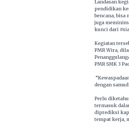
Landasan kegia
pendidikan kes
bencana, bisa 
juga meminimal
kunci dari
#si
Kegiatan ters
PMR Wira, dila
Penanggulanga
PMR SMK 3 Paci
“Kewaspadaan 
dengan samudra
Perlu diketahu
termasuk dala
diprediksi kapa
tempat kerja,