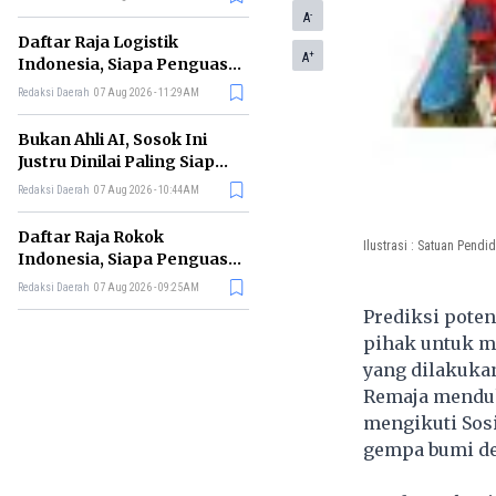
Meta
-
A
Daftar Raja Logistik
+
A
Indonesia, Siapa Penguasa
Industri Pengiriman
Redaksi Daerah
07 Aug 2026 - 11:29AM
Terbesar?
Bukan Ahli AI, Sosok Ini
Justru Dinilai Paling Siap
Memimpin Era Kecerdasan
Redaksi Daerah
07 Aug 2026 - 10:44AM
Buatan
Daftar Raja Rokok
Ilustrasi : Satuan Pend
Indonesia, Siapa Penguasa
Industri Tembakau
Redaksi Daerah
07 Aug 2026 - 09:25AM
Nasional?
Prediksi poten
pihak untuk m
yang dilakuka
Remaja menduk
mengikuti Sos
gempa bumi de