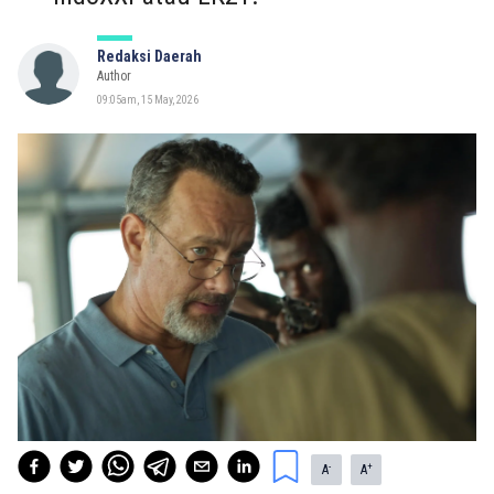
Redaksi Daerah
Author
09:05am, 15 May, 2026
-
+
A
A