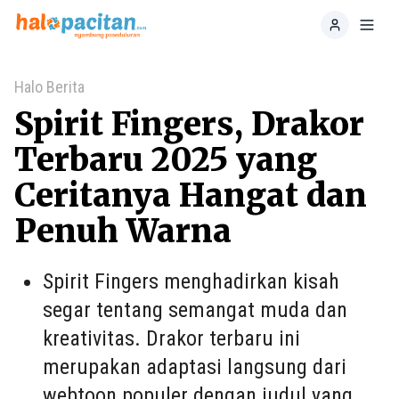
Home
Toggl
Halo Berita
Spirit Fingers, Drakor
Terbaru 2025 yang
Ceritanya Hangat dan
Penuh Warna
Spirit Fingers menghadirkan kisah
segar tentang semangat muda dan
kreativitas. Drakor terbaru ini
merupakan adaptasi langsung dari
webtoon populer dengan judul yang