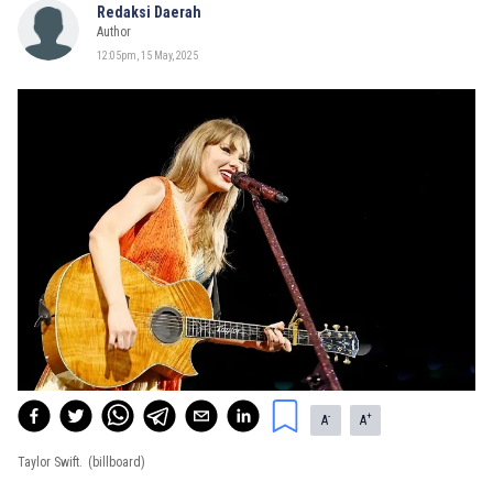
Redaksi Daerah
Author
12:05pm, 15 May, 2025
-
+
A
A
Taylor Swift.
(billboard)