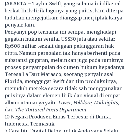
JAKARTA – Taylor Swift, yang selama ini dikenal
berkat lirik-lirik lagunya yang puitis, kini diterpa
tuduhan mengejutkan: dianggap menjiplak karya
penyair lain.
Penyanyi pop ternama ini sempat menghadapi
gugatan hukum senilai US$30 juta atau sekitar
Rp508 miliar terkait dugaan pelanggaran hak
cipta. Namun persoalan tak hanya berhenti pada
substansi gugatan, melainkan juga pada rumitnya
proses penyampaian dokumen hukum kepadanya.
Teresa La Dart Marasco, seorang penyair asal
Florida, menggugat Swift dan tim produksinya,
menuduh mereka secara tidak sah menggunakan
puisinya dalam elemen lirik dan visual di empat
album utamanya yaitu
Lover
,
Folklore
,
Midnights
,
dan
The Tortured Poets Department
.
10 Negara Produsen Emas Terbesar di Dunia,
Indonesia Termasuk
7 Cara Jitu Digital Detox untuk Anda yang Selalu