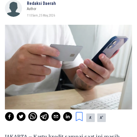
Redaksi Daerah
Author
11:05am, 25 May, 2026
-
+
A
A
JAKARTA – Kartu kredit sampai saat ini masih