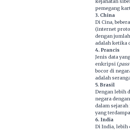
kejahatan sibe
pemegang kartu
3. China
Di Cina, beber
(internet prot
dengan jumlah 
adalah ketika 
4. Prancis
Jenis data yang
enkripsi (
pass
bocor di negara
adalah serang
5. Brasil
Dengan lebih d
negara denga
dalam sejarah n
yang terdampa
6. India
Di India, lebi