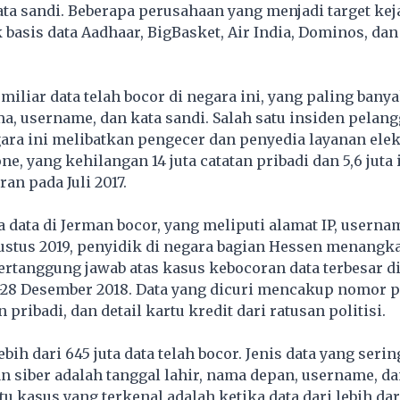
ata sandi. Beberapa perusahaan yang menjadi target ke
 basis data Aadhaar, BigBasket, Air India, Dominos, dan
 miliar data telah bocor di negara ini, yang paling bany
 username, dan kata sandi. Salah satu insiden pelang
gara ini melibatkan pengecer dan penyedia layanan elek
e, yang kehilangan 14 juta catatan pribadi dan 5,6 juta
an pada Juli 2017.
ta data di Jerman bocor, yang meliputi alamat IP, userna
ustus 2019, penyidik di negara bagian Hessen menangk
ertanggung jawab atas kasus kebocoran data terbesar di
-28 Desember 2018. Data yang dicuri mencakup nomor p
 pribadi, dan detail kartu kredit dari ratusan politisi.
 lebih dari 645 juta data telah bocor. Jenis data yang seri
an siber adalah tanggal lahir, nama depan, username, da
tu kasus yang terkenal adalah ketika data dari lebih dar