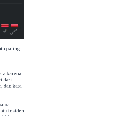
ata paling
ata karena
i dari
, dan kata
 nama
satu insiden