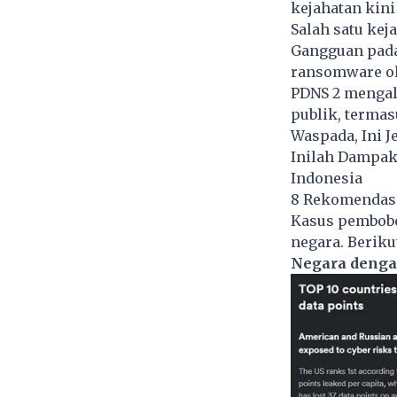
kejahatan kini
Salah satu kej
Gangguan pada 
ransomware ole
PDNS
2 mengal
publik, termas
Waspada, Ini J
Inilah Dampak
Indonesia
8 Rekomendasi
Kasus pembobol
negara. Beriku
Negara denga