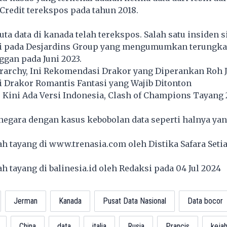
redit terekspos pada tahun 2018.
juta data di kanada telah terekspos. Salah satu insiden
s
adi pada Desjardins Group yang mengumumkan terungka
nggan pada Juni 2023.
rarchy, Ini Rekomendasi Drakor yang Diperankan Roh 
 Drakor Romantis Fantasi yang Wajib Ditonton
 Kini Ada Versi Indonesia, Clash of Champions Tayang 
-negara dengan kasus kebobolan data seperti halnya yan
lah tayang di
www.trenasia.com
oleh Distika Safara Seti
lah tayang di
balinesia.id
oleh Redaksi pada 04 Jul 2024
Jerman
Kanada
Pusat Data Nasional
Data bocor
China
data
italia
Rusia
Prancis
kejah