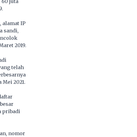
 60 juta
9.
 alamat IP
a sandi,
encolok
Maret 2019.
ndi
yang telah
terbesarnya
 Mei 2021.
aftar
rbesar
a pribadi
epan, nomor