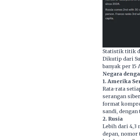
Statistik titik
Dikutip dari S
banyak per 15 
Negara denga
1. Amerika Se
Rata-rata seti
serangan siber
format kompres
sandi, dengan to
2. Rusia
Lebih dari 4,3 
depan, nomor t