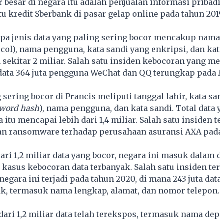
r besar di negara itu adalah penjualan informasi pribadi
 kredit Sberbank di pasar gelap online pada tahun 201
apa jenis data yang paling sering bocor mencakup nama,
ocol), nama pengguna, kata sandi yang enkripsi, dan kat
sekitar 2 miliar. Salah satu insiden kebocoran yang m
data 364 juta pengguna WeChat dan QQ terungkap pada 
 sering bocor di Prancis meliputi tanggal lahir, kata sa
word hash
), nama pengguna, dan kata sandi. Total data 
 itu mencapai lebih dari 1,4 miliar. Salah satu insiden 
an ransomware terhadap perusahaan asuransi AXA pada
ari 1,2 miliar data yang bocor, negara ini masuk dalam d
n kasus
kebocoran data
terbanyak. Salah satu insiden te
egara ini terjadi pada tahun 2020, di mana 243 juta dat
k, termasuk nama lengkap, alamat, dan nomor telepon.
h dari 1,2 miliar data telah terekspos, termasuk nama d