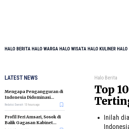
HALO BERITA
HALO WARGA
HALO WISATA
HALO KULINER
HALO 
LATEST NEWS
Halo Berita
Top 10
Mengapa Pengangguran di
Indonesia Didominasi
Tertin
Lulusan SMK? Ini Faktanya
Redaksi Daerah
13 hours ago
Inilah d
Profil Feri Amsari, Sosok di
Balik Gagasan Kabinet
Indonesi
Bayangan Indonesia