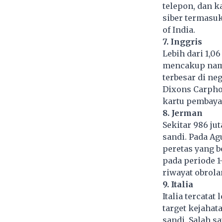
telepon, dan k
siber termasuk
of India.
7. Inggris
Lebih dari 1,06
mencakup nama,
terbesar di ne
Dixons Carphon
kartu pembayar
8. Jerman
Sekitar 986 ju
sandi. Pada Ag
peretas yang b
pada periode 1
riwayat obrolan
9. Italia
Italia tercatat
target kejahat
sandi. Salah sa