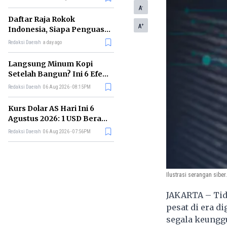
Buatan
-
A
Daftar Raja Rokok
+
A
Indonesia, Siapa Penguasa
Industri Tembakau
Redaksi Daerah
a day ago
Nasional?
Langsung Minum Kopi
Setelah Bangun? Ini 6 Efek
yang Terjadi pada Tubuh
Redaksi Daerah
06 Aug 2026 - 08:15PM
Kurs Dolar AS Hari Ini 6
Agustus 2026: 1 USD Berapa
Rupiah Sekarang?
Redaksi Daerah
06 Aug 2026 - 07:56PM
Ilustrasi serangan siber.
JAKARTA – Tid
pesat di era d
segala keungg