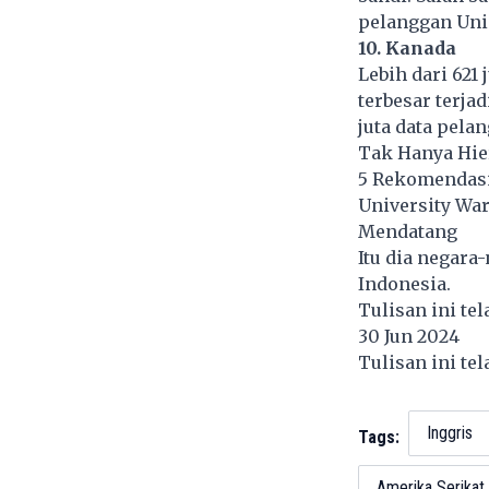
pelanggan UniC
10. Kanada
Lebih dari 621 
terbesar terj
juta data pela
Tak Hanya Hie
5 Rekomendasi
University War
Mendatang
Itu dia negara
Indonesia.
Tulisan ini te
30 Jun 2024
Tulisan ini te
Inggris
Tags:
Amerika Serikat