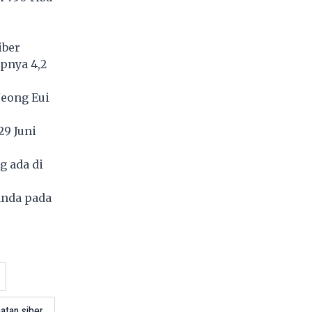
iber
pnya 4,2
Jeong Eui
29 Juni
g ada di
anda pada
atan siber