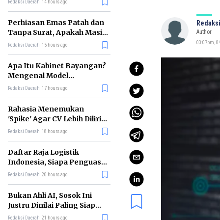
Redaksi Daerah
14 hours ago
Perhiasan Emas Patah dan
Redaksi
Tanpa Surat, Apakah Masih
Author
Bisa Digadaikan?
03:07pm, 04
Redaksi Daerah
15 hours ago
Apa Itu Kabinet Bayangan?
Mengenal Model
Pengawasan Alternatif
Redaksi Daerah
17 hours ago
Pemerintah
Rahasia Menemukan
'Spike' Agar CV Lebih Dilirik
Perekrut Menurut Bos
Redaksi Daerah
18 hours ago
Meta
Daftar Raja Logistik
Indonesia, Siapa Penguasa
Industri Pengiriman
Redaksi Daerah
20 hours ago
Terbesar?
Bukan Ahli AI, Sosok Ini
Justru Dinilai Paling Siap
Memimpin Era Kecerdasan
Redaksi Daerah
21 hours ago