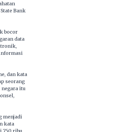
jahatan
 State Bank
ak bocor
garan data
tronik,
 informasi
me, dan kata
ap seorang
 negara itu
onsel,
ng menjadi
n kata
i 750 ribu