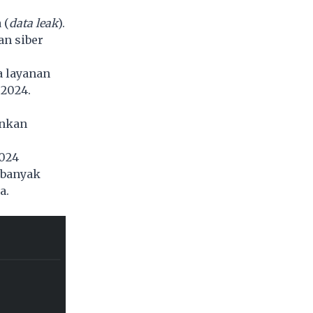
 (
data leak
).
an siber
a layanan
 2024.
ankan
2024
 banyak
a.