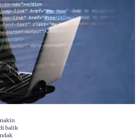
emakin
i balik
indak