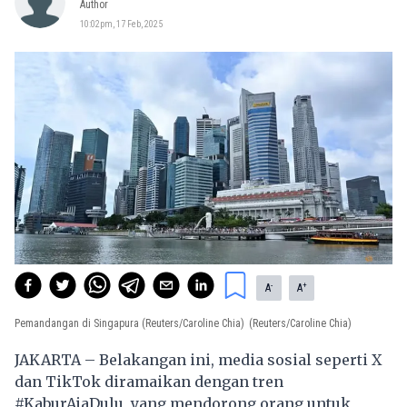
Author
10:02pm, 17 Feb, 2025
-
+
A
A
Pemandangan di Singapura (Reuters/Caroline Chia)
(Reuters/Caroline Chia)
JAKARTA – Belakangan ini, media sosial seperti X
dan TikTok diramaikan dengan tren
#KaburAjaDulu, yang mendorong orang untuk