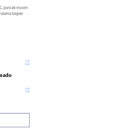
KG, puncak musim
terutama bagian
rnado