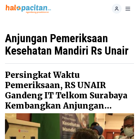
Home
Toggl
Anjungan Pemeriksaan
Kesehatan Mandiri Rs Unair
Persingkat Waktu
Pemeriksaan, RS UNAIR
Gandeng IT Telkom Surabaya
Kembangkan Anjungan
Pemeriksaan Kesehatan
Mandiri (APKM)