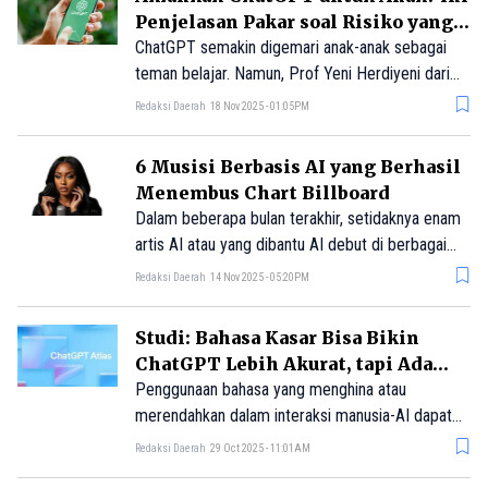
Penjelasan Pakar soal Risiko yang
Perlu Diwaspadai
ChatGPT semakin digemari anak-anak sebagai
teman belajar. Namun, Prof Yeni Herdiyeni dari
IPB University mengingatkan bahwa penggunaan
Redaksi Daerah
18 Nov 2025 - 01:05PM
tanpa pengawasan bisa melemahkan kemampuan
berpikir kritis dan memicu ketergantungan.
6 Musisi Berbasis AI yang Berhasil
Berikut penjelasan lengkapnya.
Menembus Chart Billboard
Dalam beberapa bulan terakhir, setidaknya enam
artis AI atau yang dibantu AI debut di berbagai
tangga lagu Billboard. Angka ini bisa jadi lebih
Redaksi Daerah
14 Nov 2025 - 05:20PM
tinggi, karena kini semakin sulit membedakan
siapa atau apa yang digerakkan oleh AI dan
Studi: Bahasa Kasar Bisa Bikin
sejauh mana keterlibatannya.
ChatGPT Lebih Akurat, tapi Ada
Risikonya
Penggunaan bahasa yang menghina atau
merendahkan dalam interaksi manusia-AI dapat
berdampak negatif pada pengalaman pengguna,
Redaksi Daerah
29 Oct 2025 - 11:01AM
aksesibilitas, dan inklusivitas.