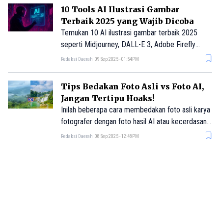
10 Tools AI Ilustrasi Gambar
Terbaik 2025 yang Wajib Dicoba
Temukan 10 AI ilustrasi gambar terbaik 2025
seperti Midjourney, DALL-E 3, Adobe Firefly
hingga Canva AI. Cocok untuk seniman, desainer,
Redaksi Daerah
09 Sep 2025 - 01:54PM
dan kreator konten digital.
Tips Bedakan Foto Asli vs Foto AI,
Jangan Tertipu Hoaks!
Inilah beberapa cara membedakan foto asli karya
fotografer dengan foto hasil AI atau kecerdasan
buatan.
Redaksi Daerah
08 Sep 2025 - 12:48PM
Ungkap Potensi dan Risiko Black
Box AI dalam Penggunaan
Teknologi Modern
Secara sederhana, Black Box AI merujuk pada
sistem kecerdasan buatan yang proses
internalnya tidak bisa diakses atau dijelaskan
Redaksi Daerah
07 May 2025 - 06:32AM