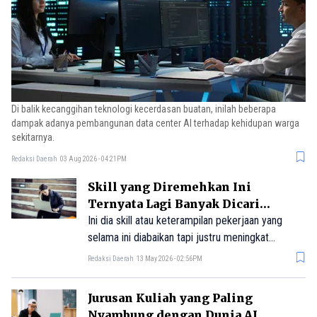
Di balik kecanggihan teknologi kecerdasan buatan, inilah beberapa
dampak adanya pembangunan data center AI terhadap kehidupan warga
sekitarnya.
Redaksi Daerah
03 Aug 2026 - 04:21PM
Skill yang Diremehkan Ini
Ternyata Lagi Banyak Dicari
Perusahaan, Tertarik?
Ini dia skill atau keterampilan pekerjaan yang
selama ini diabaikan tapi justru meningkat
permintaannya akhir-akhir ini.
Redaksi Daerah
13 May 2026 - 02:56PM
Jurusan Kuliah yang Paling
Nyambung dengan Dunia AI