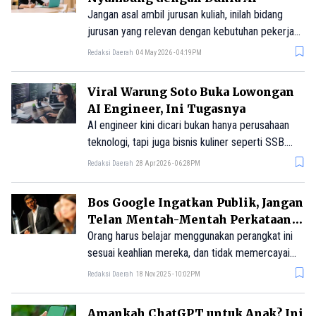
Jangan asal ambil jurusan kuliah, inilah bidang
jurusan yang relevan dengan kebutuhan pekerjaan
yang erat menggunakan kecerdasan buatan atau
Redaksi Daerah
04 May 2026 - 04:19PM
AI.
Viral Warung Soto Buka Lowongan
AI Engineer, Ini Tugasnya
AI engineer kini dicari bukan hanya perusahaan
teknologi, tapi juga bisnis kuliner seperti SSB.
Kenali profesi, tugas, gaji, dan prospeknya di
Redaksi Daerah
28 Apr 2026 - 06:28PM
Indonesia dan Asia.
Bos Google Ingatkan Publik, Jangan
Telan Mentah-Mentah Perkataan
AI
Orang harus belajar menggunakan perangkat ini
sesuai keahlian mereka, dan tidak memercayai
begitu saja semua yang dikatakannya.
Redaksi Daerah
18 Nov 2025 - 10:02PM
Amankah ChatGPT untuk Anak? Ini